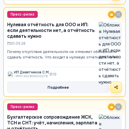
Пресс-релиз
Нулевая отчётность для ООО и ИП:
если деятельности нет, а отчётность
сдавать нужно
30.05.26
Почему отсутствие деятельности не отменяет обязанности
сдавать отчётность. Что входит в нулевую отчётность на УСН
и ОСН, какие сроки и штраф…
ИП Девятников С.М.
13
ИНН 502805033278
Подробнее
Пресс-релиз
Бухгалтерское сопровождение ЖСК,
ТСН и СНТ: учёт, начисления, зарплата
и отчётность