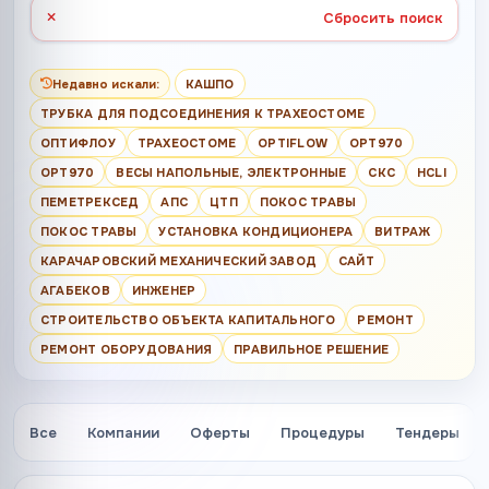
Сбросить поиск
Недавно искали:
КАШПО
ТРУБКА ДЛЯ ПОДСОЕДИНЕНИЯ К ТРАХЕОСТОМЕ
ОПТИФЛОУ
ТРАХЕОСТОМЕ
OPTIFLOW
OPT970
OPT970
ВЕСЫ НАПОЛЬНЫЕ, ЭЛЕКТРОННЫЕ
СКС
HCLI
ПЕМЕТРЕКСЕД
АПС
ЦТП
ПОКОС ТРАВЫ
ПОКОС ТРАВЫ
УСТАНОВКА КОНДИЦИОНЕРА
ВИТРАЖ
КАРАЧАРОВСКИЙ МЕХАНИЧЕСКИЙ ЗАВОД
САЙТ
АГАБЕКОВ
ИНЖЕНЕР
СТРОИТЕЛЬСТВО ОБЪЕКТА КАПИТАЛЬНОГО
РЕМОНТ
РЕМОНТ ОБОРУДОВАНИЯ
ПРАВИЛЬНОЕ РЕШЕНИЕ
Все
Компании
Оферты
Процедуры
Тендеры