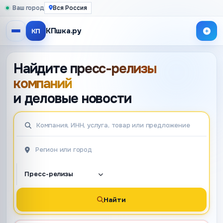
Ваш город
Вся Россия
КПшка.ру
КП
Найдите
пресс-релизы
компаний
и деловые новости
Найти