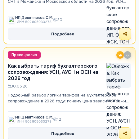
СНТ в Можайске и Московской области на 2026 год. УСН
6%, УСН 15%, АУСН 8%, ОСН, нулевая…
ИП Девятников С.М.
30
ИНН 502805033278
Подробнее
Пресс-релиз
Как выбрать тариф бухгалтерского
сопровождения: УСН, АУСН и ОСН на
2026 год
30.05.26
Подробный разбор логики тарифов на бухгалтерское
сопровождение в 2026 году: почему цена зависит от режима
налогообложения, числа операций и…
ИП Девятников С.М.
12
ИНН 502805033278
Подробнее