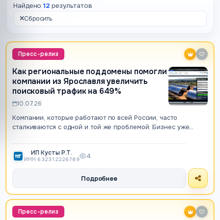
Найдено
12
результатов
Сбросить
Пресс-релиз
Как региональные поддомены помогли
компании из Ярославля увеличить
поисковый трафик на 649%
10.07.26
Компании, которые работают по всей России, часто
сталкиваются с одной и той же проблемой. Бизнес уже
давно вышел за пределы своего региона…
ИП Кусты Р.Т.
4
ИНН 632312226789
Подробнее
Пресс-релиз