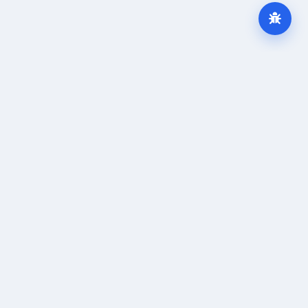
КПшка.ру
КП
B2B-платформа для компаний, поставщиков и
заказчиков. Создавайте карточку компании,
проходите верификацию, размещайте
предложения и находите деловые контакты.
КПшка.ру объединяет проверку контрагентов,
закупки, предложения, вакансии и новости
компаний в одном деловом пространстве.