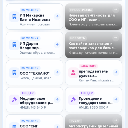
КОМПАНИЯ
ПРЕСС-РЕЛИЗ
ИП Макарова
Нулевая отчётность для
Елена Ивановна
ООО и ИП: если
деятельности нет,…
Розничная торговля
Почему отсутствие деятельности не отменяет обязанности сдавать отчётно…
КОМПАНИЯ
НОВОСТЬ
ИП Дарин
Как найти заказчиков и
Владимир
поставщиков для бизнеса
Анатольевич
на Кпшка…
Одежда, обувь, аксессуары
Кпшка.ру помогает компаниям находить заказчиков, поставщиков и подрядч…
ВАКАНСИЯ
КОМПАНИЯ
преподаватель
ООО "ТЕХНАНО"
духовых
Бетон, цемент, известь, гипс
инструментов
Ханты-Мансийский автономный округ - Югра — 60 000–100 000 ₽
ТЕНДЕР
ТЕНДЕР
Медицинское
Проведение
оборудование для
государственной
приемного
историко-
НМЦК: 743 840 ₽
НМЦК: 1 350 000 ₽
отделения
культурной
(Стойк…
эксперти…
КОМПАНИЯ
ТОВАР
ООО "СИП
Автопогрузчик дизельный