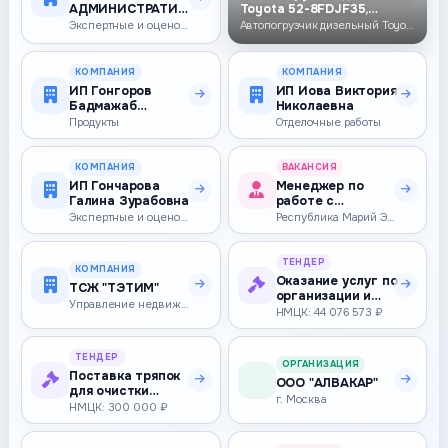
АДМИНИСТРАТИВНЫЙ
Toyota 52-8FDJF35,
СЕРВИС"
3500кг, 7000…
Экспертные и оценочные услуги
Автопогрузчик дизельный Toyota 52-8FDJF35, 3500кг, 7000мм, свободный х…
КОМПАНИЯ
КОМПАНИЯ
ИП Гонгоров
ИП Иова Виктория
Бадмажаб
Николаевна
Борисович
Продукты
Отделочные работы
КОМПАНИЯ
ВАКАНСИЯ
ИП Гончарова
Менеджер по
Галина Зурабовна
работе с
клиентами
Экспертные и оценочные услуги
Республика Марий Эл — 70 000–300 000 ₽
ТЕНДЕР
КОМПАНИЯ
Оказание услуг по
ТСЖ "ТЭТИМ"
организации и
Управление недвижимостью
проведению
НМЦК: 44 076 573 ₽
плавательной…
ТЕНДЕР
ОРГАНИЗАЦИЯ
Поставка тряпок
ООО "АЛВАКАР"
для очистки
г. Москва
поверхностей,
НМЦК: 300 000 ₽
полотна ткане…