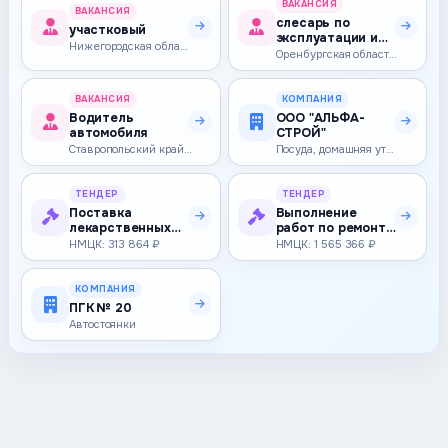
ВАКАНСИЯ
ВАКАНСИЯ
слесарь по
участковый
эксплуатации и
Нижегородская область — 67 000–67 000 ₽
ремонту газового
Оренбургская область — 36 000–43 000 ₽
оборудования
ВАКАНСИЯ
КОМПАНИЯ
Водитель
ООО "АЛЬФА-
автомобиля
СТРОЙ"
Ставропольский край — 28 152–32 000 ₽
Посуда, домашняя утварь, предметы интерьера
ТЕНДЕР
ТЕНДЕР
Поставка
Выполнение
лекарственных
работ по ремонту
препаратов для
пола в рекреации
НМЦК: 313 864 ₽
НМЦК: 1 565 366 ₽
медицинского
1 этажа в …
прим…
КОМПАНИЯ
ПГК № 20
Автостоянки