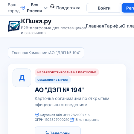
Ваш
Вся
Поддержка
Войти
Рег
город
Россия
КПшка.ру
Главная
Тарифы
О пл
B2B-платформа для поставщиков
и заказчиков
Главная
›
Компании
›
АО "ДЭП № 194"
НЕ ЗАРЕГИСТРИРОВАНА НА ПЛАТФОРМЕ
Д
СВЕДЕНИЯ ИЗ ЕГРЮЛ
АО "ДЭП № 194"
Карточка организации по открытым
официальным сведениям
Амурская обл.
ИНН 2821007715
ОГРН 1102827000210
16 лет на рынке
Телефоны