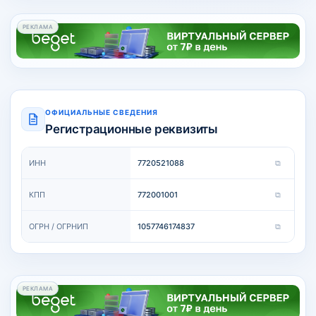
РЕКЛАМА
ОФИЦИАЛЬНЫЕ СВЕДЕНИЯ
Регистрационные реквизиты
ИНН
7720521088
⧉
КПП
772001001
⧉
ОГРН / ОГРНИП
1057746174837
⧉
РЕКЛАМА