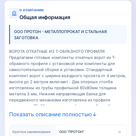
О КОМПАНИИ
Общая информация
ООО ПРОТОН - МЕТАЛЛОПРОКАТ И СТАЛЬНАЯ
ЗАГОТОВКА
ВОРОТА ОТКАТНЫЕ ИЗ Т-ОБРАЗНОГО ПРОФИЛЯ
Предлагаем готовые комплекты откатных ворот из Т-
образного профиля с установкой или комплекты для
самостоятельной сборки и установки. Стандартный
комплект ворот с ширина въездного пролета от 4 метров,
высота до 2 метров включает : Два опорных столба
изготовлены из трубы профильной 80х80мм толщина
металла 3 мм, Нижняя направляющая балка для
передвижного механизма изготовлена из профиля
усиленного 70х60 мм с толщиной металла 3 мм, Каркас
ворот (нижний / верхний / боковины) изготовлен из
Показать описание полностью
↓
универсального Т-образного профиля 60х40х20 мм с
толщина металла 2мм, перемычки внутри каркаса
стальная профильная труба 40х20 мм толщина металла 2
Краткое наименование
ООО "ПРОТОН"
⧉