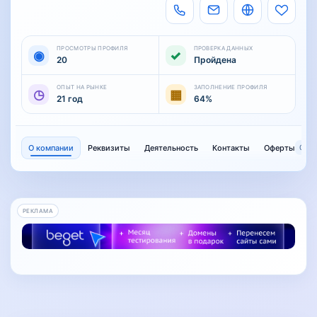
ПРОСМОТРЫ ПРОФИЛЯ
ПРОВЕРКА ДАННЫХ
◉
✓
20
Пройдена
ОПЫТ НА РЫНКЕ
ЗАПОЛНЕНИЕ ПРОФИЛЯ
◷
▦
21 год
64%
О компании
Реквизиты
Деятельность
Контакты
Оферты
0
РЕКЛАМА