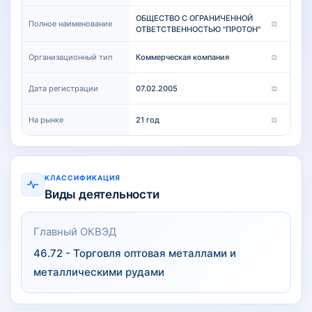
мм, боковая "укосина" стальной профиль 60х40 мм
толщина металла 2 мм, для удобства сборки края каркаса
ОБЩЕСТВО С ОГРАНИЧЕННОЙ
Полное наименование
⧉
зарезаны под углом 45° . В комплект также входит Ролики
ОТВЕТСТВЕННОСТЬЮ "ПРОТОН"
2шт, Нижний уловитель 1шт, Верхний уловитель 1шт, Ролик
под направляющую балку 1шт, Поддерживающий
Организационный тип
Коммерческая компания
⧉
кронштейн 1шт, Заглушка концевая 1шт
Дата регистрации
07.02.2005
⧉
На рынке
21 год
⧉
КЛАССИФИКАЦИЯ
Виды деятельности
Главный ОКВЭД
46.72 - Торговля оптовая металлами и
металлическими рудами