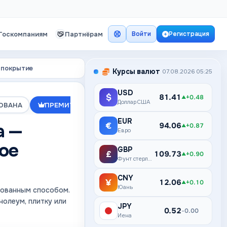
Госкомпаниям
Партнёрам
Войти
Регистрация
 покрытие
Курсы валют
07.08.2026 05:25
USD
$
81.41
+0.48
▲
Доллар США
ОВАНА
ПРЕМИУМ
EUR
а —
€
94.06
+0.87
▲
Евро
ое
GBP
£
109.73
+0.90
▲
Фунт стерлингов
CNY
¥
12.06
+0.10
▲
Юань
рованным способом.
олеум, плитку или
JPY
¥
0.52
0.00
–
Иена