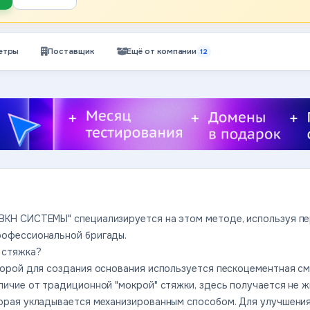
етры
Поставщик
Ещё от компании
12
ВКН СИСТЕМЫ" специализируется на этом методе, используя п
рофессиональной бригады.
 стяжка?
торой для создания основания используется пескоцементная с
личие от традиционной "мокрой" стяжки, здесь получается не ж
орая укладывается механизированным способом. Для улучшения