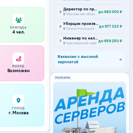
Директор по производству
до 680 000 ₽
5
Московская область
Уборщик производственных и служебных помещений
до 677 323 ₽
6
БРИГАДА
Ямало-Ненецкий автономный округ
4 чел.
Инженер по наладке и испытаниям Подземный участок ремонта и сервисного обслуживания самоходного дизельного оборудования Специализированное предприятие горной техники
до 659 250 ₽
7
Красноярский край
Вакансии с высокой
зарплатой
ВЫЕЗД
Возможен
РЕКЛАМА
ГОРОД
г. Москва