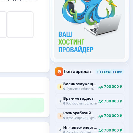
Топ зарплат
Работа России
Военнослужащий по контракту
до 700 000 ₽
1
Тульская область
Врач-методист
до 700 000 ₽
2
Ростовская область
Разнорабочий
до 700 000 ₽
3
Красноярский край
Инженер-энергетик
до 700 000 ₽
4
Алтайский край