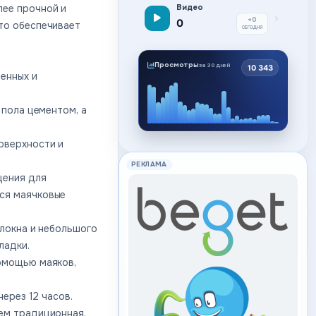
лее прочной и
Видео
+0
0
то обеспечивает
СЕГОДНЯ
Просмотры
за 30 дней
10 343
енных и
 пола цементом, а
оверхности и
РЕКЛАМА
щения для
ся маячковые
олокна и небольшого
ладки.
помощью маяков,
ерез 12 часов.
ем традиционная.