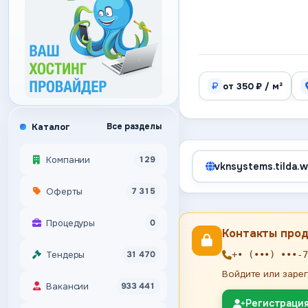
от 350 ₽ / м²
Каталог
Все разделы
Компании
129
vknsystems.tilda.
Оферты
7 315
Процедуры
0
Контакты про
Тендеры
31 470
+• (•••) •••-7
Войдите или зарег
Вакансии
933 441
Регистраци