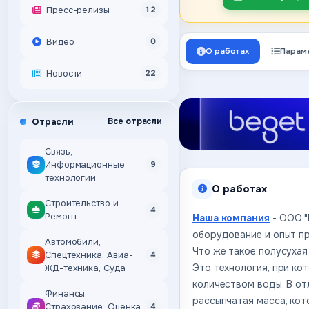
Пресс-релизы
12
Видео
0
О работах
Парам
Новости
22
Отрасли
Все отрасли
Связь,
Информационные
9
технологии
О работах
Строительство и
4
Ремонт
Наша компания
- ООО "
оборудование и опыт п
Автомобили,
Что же такое полусухая
Спецтехника, Авиа-
4
Это технология, при ко
ЖД-техника, Суда
количеством воды. В от
Финансы,
рассыпчатая масса, кот
Страхование, Оценка,
4