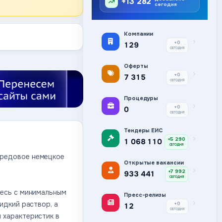
+13 282
сегодня
Компании
+0
129
СЕГОДНЯ
Оферты
+0
7 315
СЕГОДНЯ
Процедуры
+0
0
СЕГОДНЯ
Тендеры ЕИС
+5 290
1 068 110
СЕГОДНЯ
ередовое немецкое
Открытые вакансии
+7 992
933 441
СЕГОДНЯ
месь с минимальным
Пресс-релизы
идкий раствор, а
+0
12
СЕГОДНЯ
 характеристик в