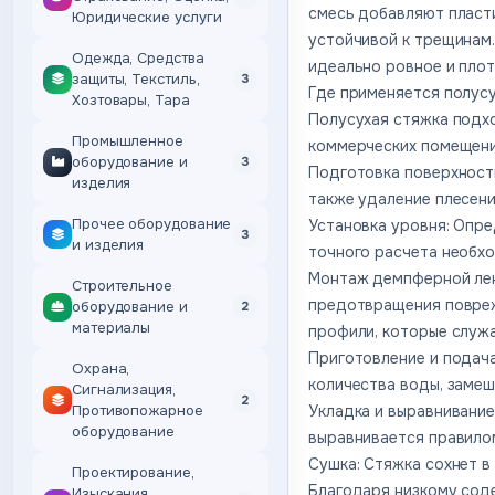
смесь добавляют пласт
Юридические услуги
устойчивой к трещинам
Одежда, Средства
идеально ровное и плот
защиты, Текстиль,
3
Где применяется полусу
Хозтовары, Тара
Полусухая стяжка подхо
Промышленное
коммерческих помещений
оборудование и
3
Подготовка поверхности
изделия
также удаление плесени
Прочее оборудование
Установка уровня: Опр
3
и изделия
точного расчета необхо
Монтаж демпферной лен
Строительное
предотвращения повреж
оборудование и
2
материалы
профили, которые служ
Приготовление и подача
Охрана,
количества воды, замеш
Сигнализация,
2
Укладка и выравнивани
Противопожарное
оборудование
выравнивается правилом
Сушка: Стяжка сохнет в 
Проектирование,
Благодаря низкому сод
Изыскания,