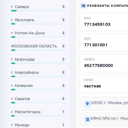
РЕКВИЗИТЫ КОМПАН
г. Самара
3
ИНН
г. Ярославль
2
7713459103
г. Ростов-На-Дону
2
КПП
771301001
МОСКОВСКАЯ ОБЛАСТЬ
2
г. Краснодар
2
ОКАТО
45277580000
г. Новосибирск
2
ОКФС
г. Кемерово
2
частная
г. Саратов
2
125130, г. Москва, у
г. Магнитогорск
1
ИФНС №13 по г. Мос
г. Мытищи
1