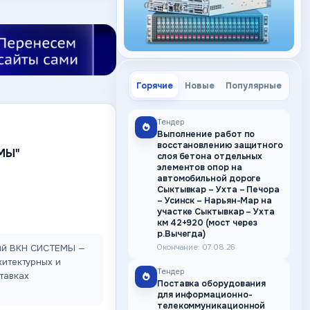
Горячие
Новые
Популярные
Тендер
Выполнение работ по
восстановлению защитного
МЫ"
слоя бетона отдельных
элементов опор на
автомобильной дороге
Сыктывкар – Ухта – Печора
– Усинск – Нарьян-Мар на
участке Сыктывкар – Ухта
км 42+920 (мост через
р.Вычегда)
Окончание: 07.08.26
ний ВКН СИСТЕМЫ —
хитектурных и
Тендер
тавках
Поставка оборудования
для информационно-
телекоммуникационной