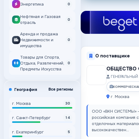
Энергетика
0
Нефтяная и Газовая
0
отрасль
Аренда и продажа
Недвижимости и
0
имущества
О поставщике
Товары для Спорта,
Отдыха, Развлечений,
0
ОБЩЕСТВО 
Предметы Искусства
ГЕНЕРАЛЬНЫЙ 
КОММЕРЧЕСКА
География
Все регионы
г. Москва
г. Москва
30
ООО «ВКН СИСТЕМЫ» —
российская компания с
г. Санкт-Петербург
14
отделочных материалов
высококачествен…
г. Екатеринбург
5