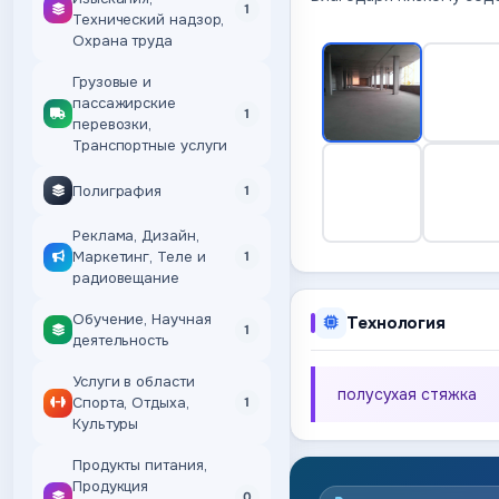
1
Технический надзор,
Охрана труда
Грузовые и
пассажирские
1
перевозки,
Транспортные услуги
Полиграфия
1
Реклама, Дизайн,
Маркетинг, Теле и
1
радиовещание
Обучение, Научная
Технология
1
деятельность
Услуги в области
полусухая стяжка
Спорта, Отдыха,
1
Культуры
Продукты питания,
Продукция
0