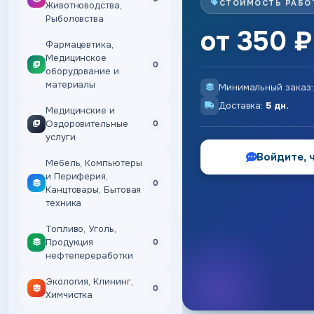
СТОИМОСТЬ РАБО
Животноводства,
Рыболовства
от 350 ₽
Фармацевтика,
Медицинское
0
оборудование и
материалы
Минимальный заказ
Доставка:
5 дн.
Медицинские и
Оздоровительные
0
услуги
Войдите, 
Мебель, Компьютеры
и Периферия,
0
Канцтовары, Бытовая
техника
Топливо, Уголь,
Продукция
0
нефтепереработки
Экология, Клининг,
0
Химчистка