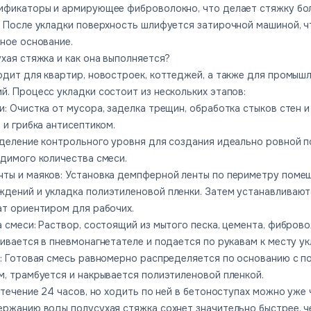
ификаторы и армирующее фиброволокно, что делает стяжку бо
. После укладки поверхность шлифуется затирочной машиной, ч
ное основание.
хая стяжка и как она выполняется?
дит для квартир, новостроек, коттеджей, а также для промышл
. Процесс укладки состоит из нескольких этапов:
: Очистка от мусора, заделка трещин, обработка стыков стен и
 и грибка антисептиком.
еделение контрольного уровня для создания идеально ровной п
димого количества смеси.
ты и маяков: Установка демпферной ленты по периметру поме
дений и укладка полиэтиленовой пленки. Затем устанавливают
ат ориентиром для рабочих.
 смеси: Раствор, состоящий из мытого песка, цемента, фибров
ивается в пневмонагнетателе и подается по рукавам к месту ук
е: Готовая смесь равномерно распределяется по основанию с 
, трамбуется и накрывается полиэтиленовой пленкой.
течение 24 часов, но ходить по ней в бетоноступах можно уже ч
ержанию воды полусухая стяжка сохнет значительно быстрее, ч