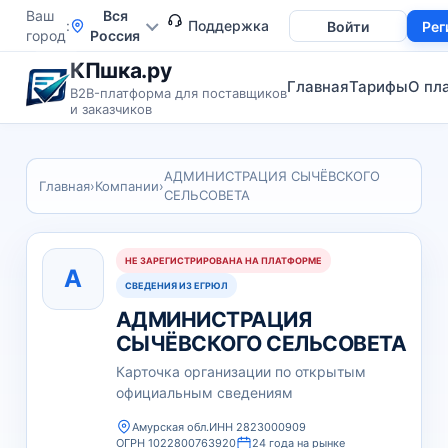
Ваш
Вся
Поддержка
Войти
Рег
город
Россия
КПшка.ру
Главная
Тарифы
О пл
B2B-платформа для поставщиков
и заказчиков
АДМИНИСТРАЦИЯ СЫЧЁВСКОГО
Главная
›
Компании
›
СЕЛЬСОВЕТА
НЕ ЗАРЕГИСТРИРОВАНА НА ПЛАТФОРМЕ
А
СВЕДЕНИЯ ИЗ ЕГРЮЛ
АДМИНИСТРАЦИЯ
СЫЧЁВСКОГО СЕЛЬСОВЕТА
Карточка организации по открытым
официальным сведениям
Амурская обл.
ИНН 2823000909
ОГРН 1022800763920
24 года на рынке