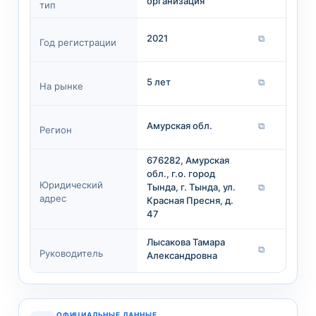
организация
тип
2021
⧉
Год регистрации
5 лет
⧉
На рынке
Амурская обл.
⧉
Регион
676282, Амурская
обл., г.о. город
Юридический
Тында, г. Тында, ул.
⧉
адрес
Красная Пресня, д.
47
Лысакова Тамара
⧉
Руководитель
Александровна
ОФИЦИАЛЬНЫЕ ДАННЫЕ