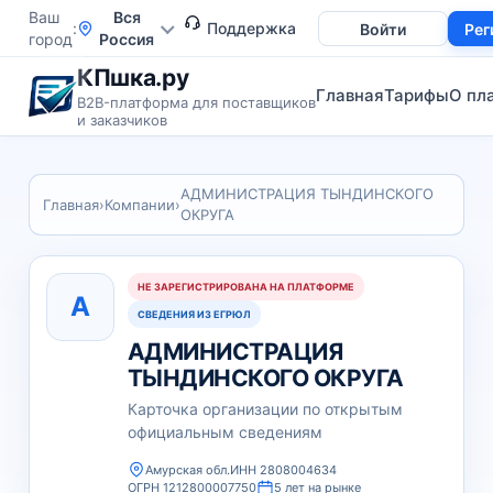
Ваш
Вся
Поддержка
Войти
Рег
город
Россия
КПшка.ру
Главная
Тарифы
О пл
B2B-платформа для поставщиков
и заказчиков
АДМИНИСТРАЦИЯ ТЫНДИНСКОГО
Главная
›
Компании
›
ОКРУГА
НЕ ЗАРЕГИСТРИРОВАНА НА ПЛАТФОРМЕ
А
СВЕДЕНИЯ ИЗ ЕГРЮЛ
АДМИНИСТРАЦИЯ
ТЫНДИНСКОГО ОКРУГА
Карточка организации по открытым
официальным сведениям
Амурская обл.
ИНН 2808004634
ОГРН 1212800007750
5 лет на рынке