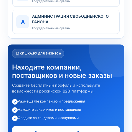
Государственные органы
АДМИНИСТРАЦИЯ СВОБОДНЕНСКОГО
А
РАЙОНА
Государственные органы
КПШКА.РУ ДЛЯ БИЗНЕСА
Находите компании,
поставщиков и новые заказы
Создайте бесплатный профиль и используйте
возможности российской B2B-платформы.
Размещайте компанию и предложения
✓
Находите заказчиков и поставщиков
✓
Следите за тендерами и закупками
✓