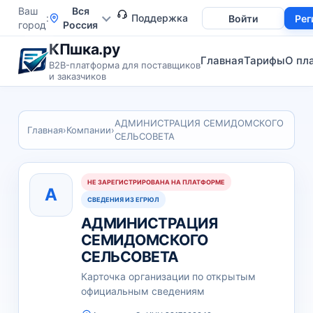
Ваш
Вся
Поддержка
Войти
Рег
город
Россия
КПшка.ру
Главная
Тарифы
О пл
B2B-платформа для поставщиков
и заказчиков
АДМИНИСТРАЦИЯ СЕМИДОМСКОГО
Главная
›
Компании
›
СЕЛЬСОВЕТА
НЕ ЗАРЕГИСТРИРОВАНА НА ПЛАТФОРМЕ
А
СВЕДЕНИЯ ИЗ ЕГРЮЛ
АДМИНИСТРАЦИЯ
СЕМИДОМСКОГО
СЕЛЬСОВЕТА
Карточка организации по открытым
официальным сведениям