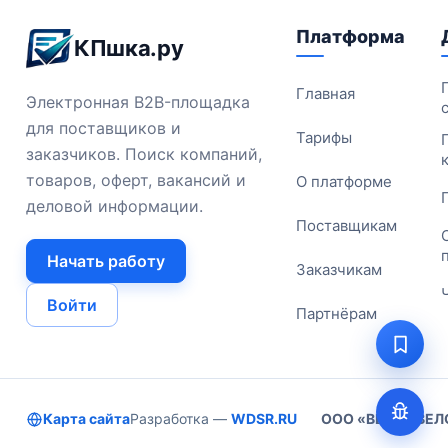
Платформа
КПшка.ру
Главная
Электронная B2B-площадка
для поставщиков и
Тарифы
заказчиков. Поиск компаний,
товаров, оферт, вакансий и
О платформе
деловой информации.
Поставщикам
Начать работу
Заказчикам
Войти
Партнёрам
Карта сайта
Разработка —
WDSR.RU
ООО «ВЕБ ДЕВЕ