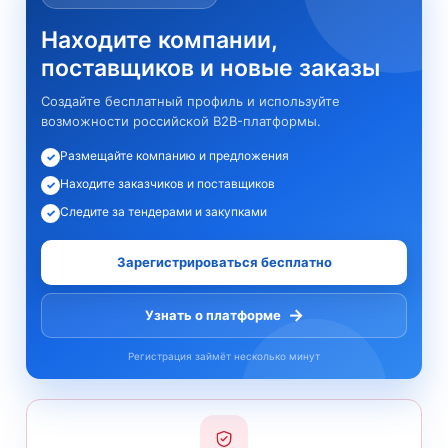
Находите компании,
поставщиков и новые заказы
Создайте бесплатный профиль и используйте
возможности российской B2B-платформы.
Размещайте компанию и предложения
✓
Находите заказчиков и поставщиков
✓
Следите за тендерами и закупками
✓
Зарегистрироваться бесплатно
→
Узнать о платформе
Регистрация займёт несколько минут