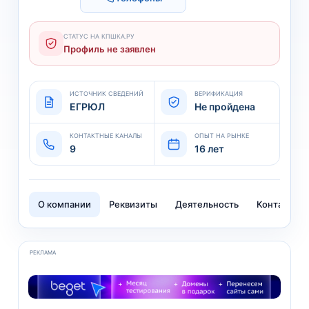
СТАТУС НА КПШКА.РУ
Профиль не заявлен
ИСТОЧНИК СВЕДЕНИЙ
ВЕРИФИКАЦИЯ
ЕГРЮЛ
Не пройдена
КОНТАКТНЫЕ КАНАЛЫ
ОПЫТ НА РЫНКЕ
9
16 лет
О компании
Реквизиты
Деятельность
Контакты
РЕКЛАМА