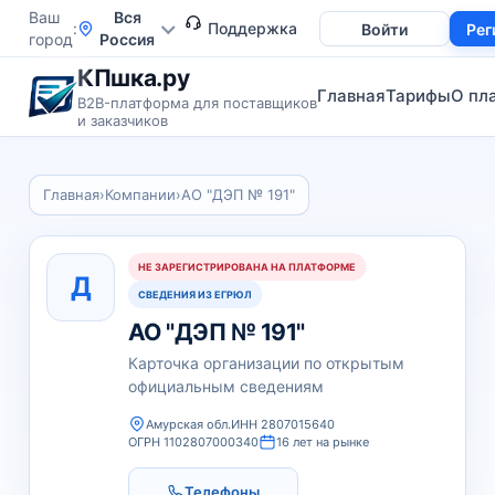
Ваш
Вся
Поддержка
Войти
Рег
город
Россия
КПшка.ру
Главная
Тарифы
О пл
B2B-платформа для поставщиков
и заказчиков
Главная
›
Компании
›
АО "ДЭП № 191"
НЕ ЗАРЕГИСТРИРОВАНА НА ПЛАТФОРМЕ
Д
СВЕДЕНИЯ ИЗ ЕГРЮЛ
АО "ДЭП № 191"
Карточка организации по открытым
официальным сведениям
Амурская обл.
ИНН 2807015640
ОГРН 1102807000340
16 лет на рынке
Телефоны