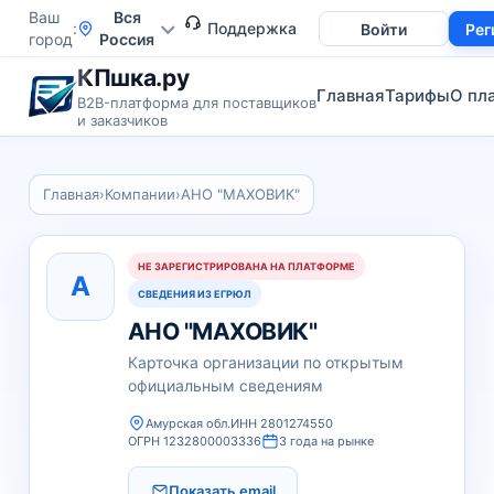
Ваш
Вся
Поддержка
Войти
Рег
город
Россия
КПшка.ру
Главная
Тарифы
О пл
B2B-платформа для поставщиков
и заказчиков
Главная
›
Компании
›
АНО "МАХОВИК"
НЕ ЗАРЕГИСТРИРОВАНА НА ПЛАТФОРМЕ
А
СВЕДЕНИЯ ИЗ ЕГРЮЛ
АНО "МАХОВИК"
Карточка организации по открытым
официальным сведениям
Амурская обл.
ИНН 2801274550
ОГРН 1232800003336
3 года на рынке
Показать email