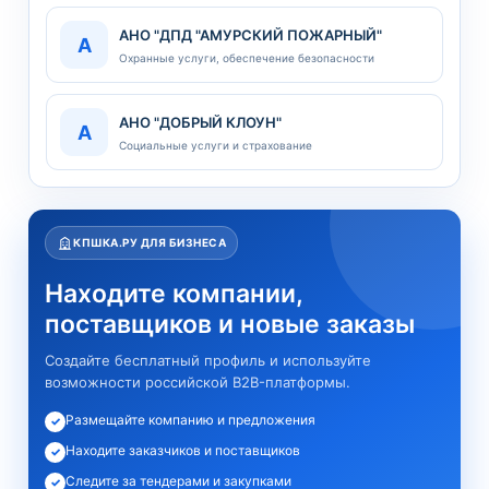
АНО "ДПД "АМУРСКИЙ ПОЖАРНЫЙ"
А
Охранные услуги, обеспечение безопасности
АНО "ДОБРЫЙ КЛОУН"
А
Социальные услуги и страхование
КПШКА.РУ ДЛЯ БИЗНЕСА
Находите компании,
поставщиков и новые заказы
Создайте бесплатный профиль и используйте
возможности российской B2B-платформы.
Размещайте компанию и предложения
✓
Находите заказчиков и поставщиков
✓
Следите за тендерами и закупками
✓