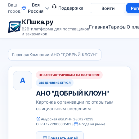
Ваш
Вся
Поддержка
Войти
Рег
город
Россия
КПшка.ру
Главная
Тарифы
О пл
B2B-платформа для поставщиков
и заказчиков
Главная
›
Компании
›
АНО "ДОБРЫЙ КЛОУН"
НЕ ЗАРЕГИСТРИРОВАНА НА ПЛАТФОРМЕ
А
СВЕДЕНИЯ ИЗ ЕГРЮЛ
АНО "ДОБРЫЙ КЛОУН"
Карточка организации по открытым
официальным сведениям
Амурская обл.
ИНН 2801271239
ОГРН 1222800005823
4 года на рынке
Показать email