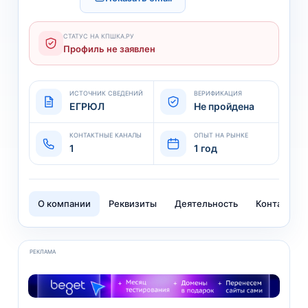
СТАТУС НА КПШКА.РУ
Профиль не заявлен
ИСТОЧНИК СВЕДЕНИЙ
ВЕРИФИКАЦИЯ
ЕГРЮЛ
Не пройдена
КОНТАКТНЫЕ КАНАЛЫ
ОПЫТ НА РЫНКЕ
1
1 год
О компании
Реквизиты
Деятельность
Контакты
РЕКЛАМА