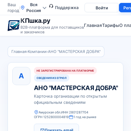
Ваш
Вся
Поддержка
Войти
Рег
город
Россия
КПшка.ру
Главная
Тарифы
О пл
B2B-платформа для поставщиков
и заказчиков
Главная
›
Компании
›
АНО "МАСТЕРСКАЯ ДОБРА"
НЕ ЗАРЕГИСТРИРОВАНА НА ПЛАТФОРМЕ
А
СВЕДЕНИЯ ИЗ ЕГРЮЛ
АНО "МАСТЕРСКАЯ ДОБРА"
Карточка организации по открытым
официальным сведениям
Амурская обл.
ИНН 2801287704
ОГРН 1252800004819
1 год на рынке
Показать email