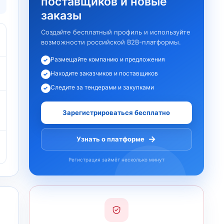
поставщиков и новые
заказы
Создайте бесплатный профиль и используйте
возможности российской B2B-платформы.
Размещайте компанию и предложения
✓
Находите заказчиков и поставщиков
✓
Следите за тендерами и закупками
✓
Зарегистрироваться бесплатно
→
Узнать о платформе
Регистрация займёт несколько минут