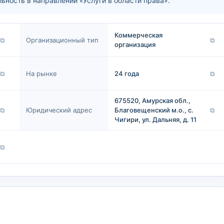
ость в направлении «Услуги в области права».
Коммерческая
⧉
Организационный тип
⧉
организация
⧉
На рынке
24 года
⧉
675520, Амурская обл.,
⧉
Юридический адрес
Благовещенский м.о., с.
⧉
Чигири, ул. Дальняя, д. 11
⧉