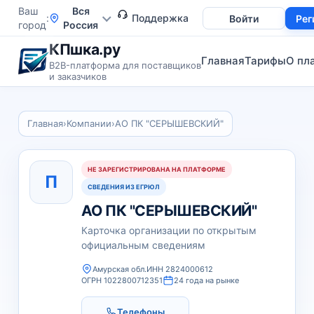
Ваш
Вся
Поддержка
Войти
Рег
город
Россия
КПшка.ру
Главная
Тарифы
О пл
B2B-платформа для поставщиков
и заказчиков
Главная
›
Компании
›
АО ПК "СЕРЫШЕВСКИЙ"
НЕ ЗАРЕГИСТРИРОВАНА НА ПЛАТФОРМЕ
П
СВЕДЕНИЯ ИЗ ЕГРЮЛ
АО ПК "СЕРЫШЕВСКИЙ"
Карточка организации по открытым
официальным сведениям
Амурская обл.
ИНН 2824000612
ОГРН 1022800712351
24 года на рынке
Телефоны