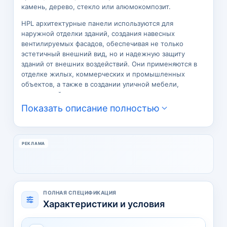
камень, дерево, стекло или алюмокомпозит.
HPL архитектурные панели используются для
наружной отделки зданий, создания навесных
вентилируемых фасадов, обеспечивая не только
эстетичный внешний вид, но и надежную защиту
зданий от внешних воздействий. Они применяются в
отделке жилых, коммерческих и промышленных
объектов, а также в создании уличной мебели,
ограждений, вывесок и других элементов
благоустройства.
Показать описание полностью
Преимущества HPL панелей очевидны: они обладают
высокой износостойкостью, устойчивостью к
механическим повреждениям, перепадам температур,
РЕКЛАМА
воздействию химических веществ, влаги и
ультрафиолетового излучения. Материал не
подвержен гниению, образованию плесени и
воздействию насекомых, что гарантирует
долговечность и сохранение первоначального
ПОЛНАЯ СПЕЦИФИКАЦИЯ
внешнего вида фасада на протяжении многих лет.
Характеристики и условия
Немалую, если не основную роль в системах