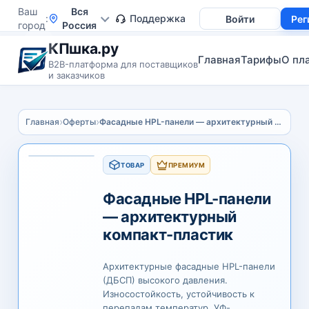
Ваш
Вся
Поддержка
Войти
Рег
город
Россия
КПшка.ру
Главная
Тарифы
О пл
B2B-платформа для поставщиков
и заказчиков
›
›
Главная
Оферты
Фасадные HPL-панели — архитектурный компакт-пластик
ТОВАР
ПРЕМИУМ
Фасадные HPL-панели
— архитектурный
компакт-пластик
Архитектурные фасадные HPL-панели
(ДБСП) высокого давления.
Износостойкость, устойчивость к
перепадам температур, УФ-