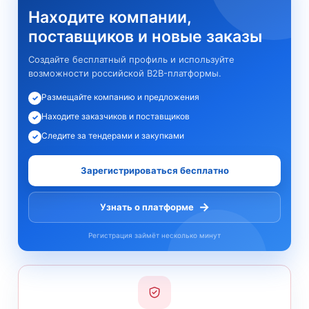
Находите компании,
поставщиков и новые заказы
Создайте бесплатный профиль и используйте
возможности российской B2B-платформы.
Размещайте компанию и предложения
✓
Находите заказчиков и поставщиков
✓
Следите за тендерами и закупками
✓
Зарегистрироваться бесплатно
→
Узнать о платформе
Регистрация займёт несколько минут