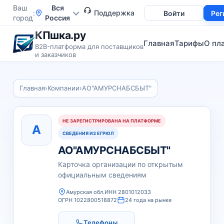
Ваш
Вся
Поддержка
Войти
Рег
город
Россия
КПшка.ру
Главная
Тарифы
О пл
B2B-платформа для поставщиков
и заказчиков
Главная
›
Компании
›
АО"АМУРСНАБСБЫТ"
НЕ ЗАРЕГИСТРИРОВАНА НА ПЛАТФОРМЕ
А
СВЕДЕНИЯ ИЗ ЕГРЮЛ
АО"АМУРСНАБСБЫТ"
Карточка организации по открытым
официальным сведениям
Амурская обл.
ИНН 2801012033
ОГРН 1022800518872
24 года на рынке
Телефоны