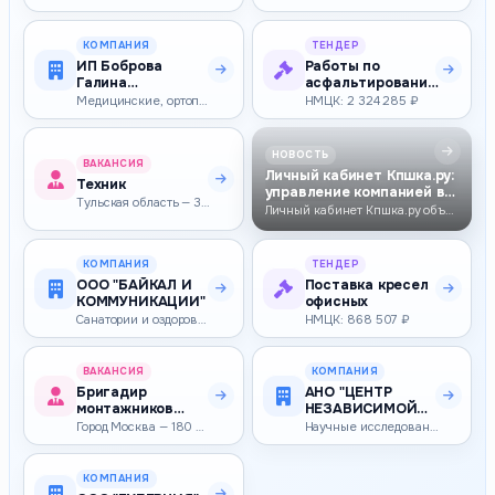
КОМПАНИЯ
ТЕНДЕР
ИП Боброва
Работы по
Галина
асфальтированию
Евгеньевна
придомовых
Медицинские, ортопедические изделия
НМЦК: 2 324 285 ₽
территорий к
домам…
НОВОСТЬ
ВАКАНСИЯ
Личный кабинет Кпшка.ру:
Техник
управление компанией в
Тульская область — 35 000–39 000 ₽
одном м…
Личный кабинет Кпшка.ру объединяет профиль компании, закупки, отклики,…
КОМПАНИЯ
ТЕНДЕР
ООО "БАЙКАЛ И
Поставка кресел
КОММУНИКАЦИИ"
офисных
Санатории и оздоровительные учреждения
НМЦК: 868 507 ₽
ВАКАНСИЯ
КОМПАНИЯ
Бригадир
АНО "ЦЕНТР
монтажников
НЕЗАВИСИМОЙ
связи
ЭКСПЕРТИЗЫ
Город Москва — 180 000–180 000 ₽
Научные исследования и разработки
"ФОРПОСТ"
КОМПАНИЯ