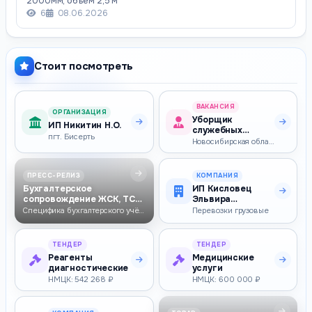
2000мм, объем 2,5 м³
6
08.06.2026
Стоит посмотреть
ВАКАНСИЯ
ОРГАНИЗАЦИЯ
Уборщик
ИП Никитин Н.О.
служебных
пгт. Бисерть
помещений
Новосибирская область — 34 543–43 178 ₽
ПРЕСС-РЕЛИЗ
КОМПАНИЯ
Бухгалтерское
ИП Кисловец
сопровождение ЖСК, ТСН
Эльвира
и СНТ: учёт, начис…
Андреевна
Специфика бухгалтерского учёта в ЖСК, ТСН и СНТ: чем он отличается от …
Перевозки грузовые
ТЕНДЕР
ТЕНДЕР
Реагенты
Медицинские
диагностические
услуги
НМЦК: 542 268 ₽
НМЦК: 600 000 ₽