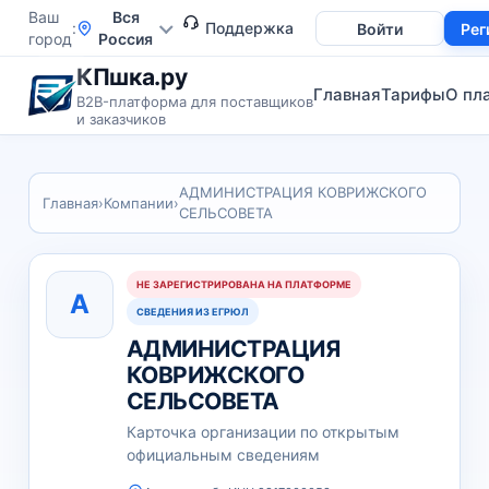
Ваш
Вся
Поддержка
Войти
Рег
город
Россия
КПшка.ру
Главная
Тарифы
О пл
B2B-платформа для поставщиков
и заказчиков
АДМИНИСТРАЦИЯ КОВРИЖСКОГО
Главная
›
Компании
›
СЕЛЬСОВЕТА
НЕ ЗАРЕГИСТРИРОВАНА НА ПЛАТФОРМЕ
А
СВЕДЕНИЯ ИЗ ЕГРЮЛ
АДМИНИСТРАЦИЯ
КОВРИЖСКОГО
СЕЛЬСОВЕТА
Карточка организации по открытым
официальным сведениям