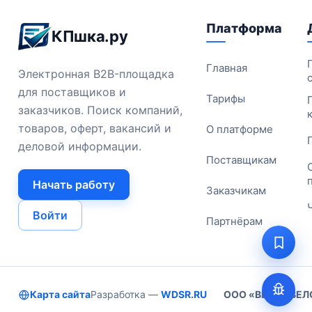
Платформа
КПшка.ру
Главная
Электронная B2B-площадка
для поставщиков и
Тарифы
заказчиков. Поиск компаний,
товаров, оферт, вакансий и
О платформе
деловой информации.
Поставщикам
Начать работу
Заказчикам
Войти
Партнёрам
Карта сайта
Разработка —
WDSR.RU
ООО «ВЕБ ДЕВЕ