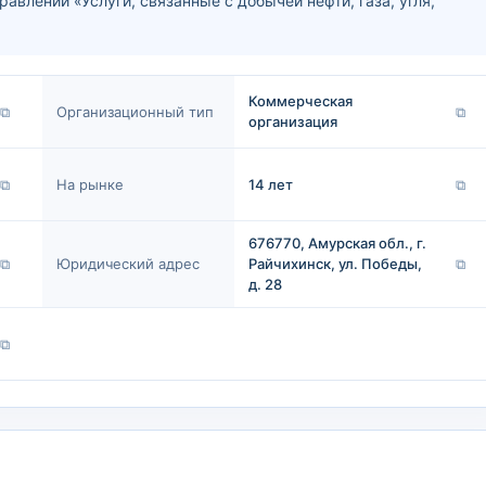
влении «Услуги, связанные с добычей нефти, газа, угля,
Коммерческая
⧉
Организационный тип
⧉
организация
⧉
На рынке
14 лет
⧉
676770, Амурская обл., г.
⧉
Юридический адрес
Райчихинск, ул. Победы,
⧉
д. 28
⧉