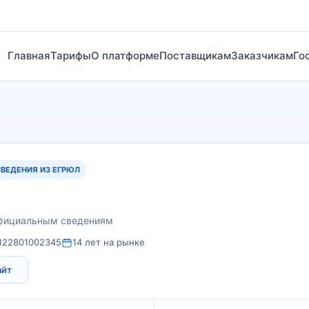
Главная
Тарифы
О платформе
Поставщикам
Заказчикам
Го
СВЕДЕНИЯ ИЗ ЕГРЮЛ
официальным сведениям
122801002345
14 лет на рынке
айт