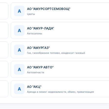
АО "АМУРСОРТСЕМОВОЩ"
А
Цветы
АО "АМУР-ЛАДА"
А
Автосалоны
АО "АМУРГАЗ"
А
Газ, газообразное топливо, конденсат газовый
АО "АМУР АВТО"
А
Автозапчасти
АО "АКЦ"
А
Аренда и лизинг недвижимости, обмен, приватизация