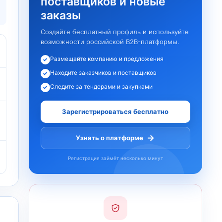
поставщиков и новые
заказы
Создайте бесплатный профиль и используйте
возможности российской B2B-платформы.
Размещайте компанию и предложения
✓
Находите заказчиков и поставщиков
✓
Следите за тендерами и закупками
✓
Зарегистрироваться бесплатно
→
Узнать о платформе
Регистрация займёт несколько минут