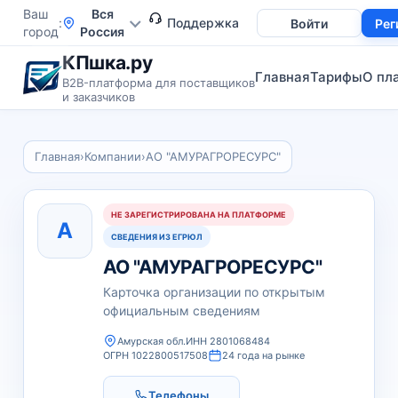
Ваш
Вся
Поддержка
Войти
Рег
город
Россия
КПшка.ру
Главная
Тарифы
О пл
B2B-платформа для поставщиков
и заказчиков
Главная
›
Компании
›
АО "АМУРАГРОРЕСУРС"
НЕ ЗАРЕГИСТРИРОВАНА НА ПЛАТФОРМЕ
А
СВЕДЕНИЯ ИЗ ЕГРЮЛ
АО "АМУРАГРОРЕСУРС"
Карточка организации по открытым
официальным сведениям
Амурская обл.
ИНН 2801068484
ОГРН 1022800517508
24 года на рынке
Телефоны