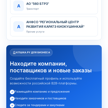
АО "560 БТРЗ"
А
Транспорт
АНФСО "РЕГИОНАЛЬНЫЙ ЦЕНТР
А
РАЗВИТИЯ КАРАТЭ КИОКУШИНКАЙ"
Прочие услуги
КПШКА.РУ ДЛЯ БИЗНЕСА
Находите компании,
поставщиков и новые заказы
Создайте бесплатный профиль и используйте
возможности российской B2B-платформы.
Размещайте компанию и предложения
✓
Находите заказчиков и поставщиков
✓
Следите за тендерами и закупками
✓