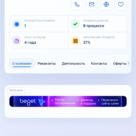
ПРОСМОТРЫ ПРОФИЛЯ
ПРОВЕРКА ДАННЫХ
◉
✓
1
В процессе
ОПЫТ НА РЫНКЕ
ЗАПОЛНЕНИЕ ПРОФИЛЯ
◷
▦
4 года
27%
О компании
Реквизиты
Деятельность
Контакты
Оферты
0
РЕКЛАМА