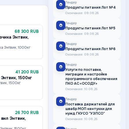
Тендер
Продукты питания Лот №4
Окончание: 09.08.26
Тендер
Продукты питания Лот №5
68 300 RUB
Окончание: 09.08.26
зчика Энтвик,
Тендер
ка Энтвик, 1000кг
Продукты питания Лот №6
Окончание: 09.08.26
Тендер
Услуги по поставке,
41 200 RUB
миграции и настройке
 Энтвик, 1500кг
программного обеспечения
вик, 1500кг
ПКО АС «ОСОДУ»
Окончание: 10.08.26
Тендер
Поставка держателей для
швабр МОП кентукки для
26 700 RUB
нужд ГКУСО "УЗПСО"
 вил Энтвик,
Окончание: 10.08.26
Энтвик, 1500кг,