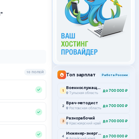
"
10 ПОЛЕЙ
Топ зарплат
Работа России
Военнослужащий по контракту
до 700 000 ₽
1
Тульская область
Врач-методист
до 700 000 ₽
2
Ростовская область
Разнорабочий
до 700 000 ₽
3
Красноярский край
Инженер-энергетик
до 700 000 ₽
4
Алтайский край