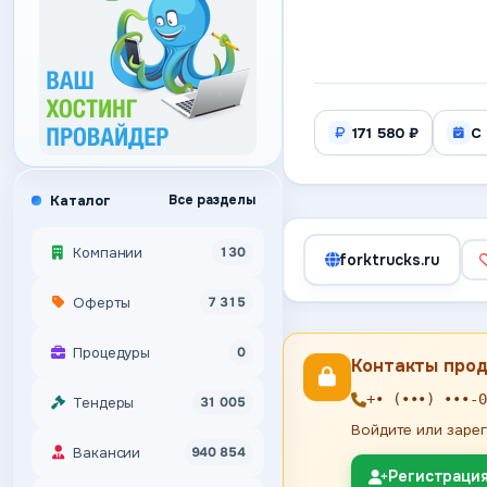
171 580 ₽
С
Каталог
Все разделы
Компании
130
forktrucks.ru
Оферты
7 315
Процедуры
0
Контакты про
+• (•••) •••-0
Тендеры
31 005
Войдите или зарег
Вакансии
940 854
Регистраци