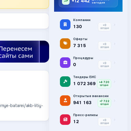
+12 442
сегодня
Компании
+0
130
СЕГОДНЯ
Оферты
+0
7 315
СЕГОДНЯ
Процедуры
+0
0
СЕГОДНЯ
Тендеры ЕИС
+4 720
1 072 369
СЕГОДНЯ
Открытые вакансии
+7 722
941 163
nye-batarei/akb-litiy-
СЕГОДНЯ
Пресс-релизы
+0
12
СЕГОДНЯ