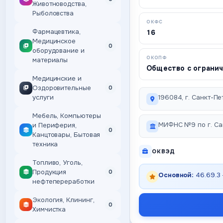
Животноводства,
Рыболовства
ОКФС
Фармацевтика,
16
Медицинское
0
оборудование и
ОКОПФ
материалы
Общество с ограни
Медицинские и
Оздоровительные
0
услуги
196084, г. Санкт-Пет
Мебель, Компьютеры
МИФНС №9 по г. Са
и Периферия,
0
Канцтовары, Бытовая
техника
ОКВЭД
Топливо, Уголь,
Продукция
0
Основной:
46.69.3
нефтепереработки
Экология, Клининг,
0
Химчистка