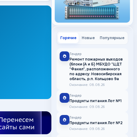
Горячие
Новые
Популярные
Тендер
Ремонт пожарных выходов
(блоки (А и Б) МБУДО "ЦДТ
"Факел", расположенного
по адресу: Новосибирская
область, р.п. Кольцово 9а
Окончание: 08.08.26
Тендер
Продукты питания Лот №1
Окончание: 09.08.26
Тендер
Продукты питания Лот №2
Окончание: 09.08.26