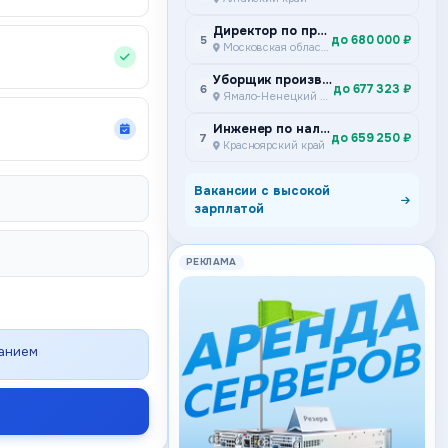
Директор по производству
до 680 000 ₽
5
Московская область
Уборщик производственных и служебных помещений
до 677 323 ₽
6
Ямало-Ненецкий автономный округ
Инженер по наладке и испытаниям Подземный участок ремонта и сервисного обслуживания самоходного дизельного оборудования Специализированное предприятие горной техники
до 659 250 ₽
7
Красноярский край
Вакансии с высокой
зарплатой
РЕКЛАМА
ванием