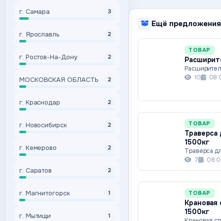
г. Самара
3
Ещё предложения
г. Ярославль
2
ТОВАР
г. Ростов-На-Дону
2
Расширите
Расширител
10
08.
МОСКОВСКАЯ ОБЛАСТЬ
2
г. Краснодар
2
ТОВАР
г. Новосибирск
2
Траверса 
1500кг
г. Кемерово
2
Траверса дл
7
08.0
г. Саратов
2
г. Магнитогорск
ТОВАР
1
Крановая 
1500кг
г. Мытищи
1
Крановая ст