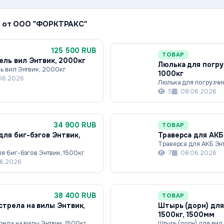
 от ООО "ФОРКТРАКС"
125 500 RUB
ТОВАР
ль вил Энтвик, 2000кг
Люлька для погру
ь вил Энтвик, 2000кг
1000кг
06.2026
Люлька для погрузчи
5
08.06.2026
34 900 RUB
ТОВАР
для биг-бэгов Энтвик,
Траверса для АКБ
Траверса для АКБ Энт
я биг-бэгов Энтвик, 1500кг
7
08.06.2026
6.2026
38 400 RUB
ТОВАР
стрела на вилы Энтвик,
Штырь (дорн) для
1500кг, 1500мм
рела на вилы Энтвик, 1500кг
Штырь (дорн) для вил 