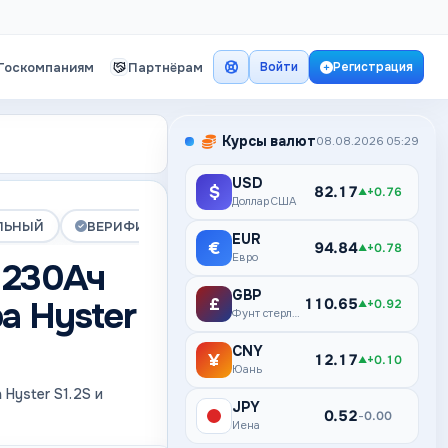
Госкомпаниям
Партнёрам
Войти
Регистрация
Курсы валют
08.08.2026 05:29
USD
$
82.17
+0.76
▲
Доллар США
ЛЬНЫЙ
ВЕРИФИЦИРОВАНА
ПРЕМИУМ
EUR
€
94.84
+0.78
▲
Евро
 230Ач
GBP
а Hyster
£
110.65
+0.92
▲
Фунт стерлингов
CNY
¥
12.17
+0.10
▲
Юань
Hyster S1.2S и
JPY
¥
0.52
0.00
–
Иена