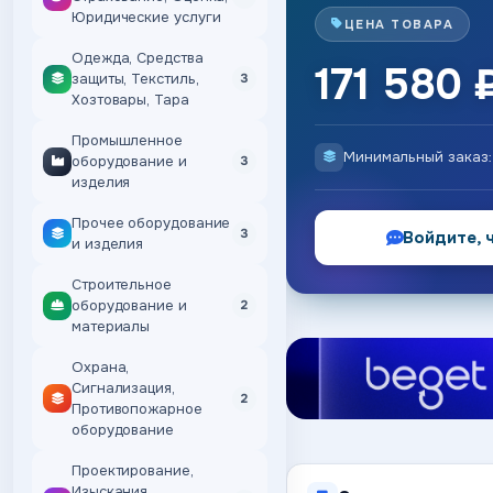
Юридические услуги
ЦЕНА ТОВАРА
Одежда, Средства
171 580 
защиты, Текстиль,
3
Хозтовары, Тара
Промышленное
Минимальный заказ
оборудование и
3
изделия
Прочее оборудование
3
Войдите, 
и изделия
Строительное
оборудование и
2
материалы
Охрана,
Сигнализация,
2
Противопожарное
оборудование
Проектирование,
Изыскания,