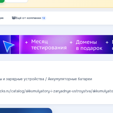
ик
Ещё от компании
12
ы и зарядные устройства / Аккумуляторные батареи
ucks.ru/catalog/akkumulyatory-i-zaryadnye-ustroystva/akkumulyator