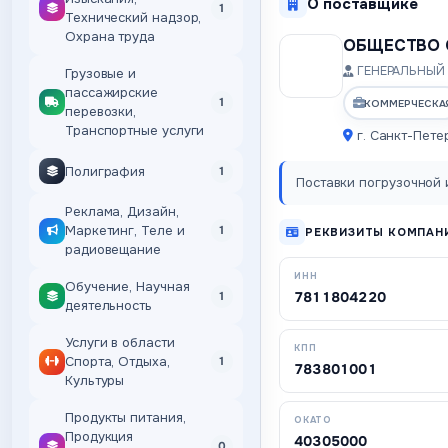
О поставщике
1
Технический надзор,
Охрана труда
ОБЩЕСТВО 
ГЕНЕРАЛЬНЫЙ 
Грузовые и
пассажирские
1
КОММЕРЧЕСКА
перевозки,
Транспортные услуги
г. Санкт-Пете
Полиграфия
1
Поставки погрузочной и
Реклама, Дизайн,
Маркетинг, Теле и
1
РЕКВИЗИТЫ КОМПАН
радиовещание
ИНН
Обучение, Научная
7811804220
1
деятельность
Услуги в области
КПП
Спорта, Отдыха,
1
783801001
Культуры
Продукты питания,
ОКАТО
Продукция
40305000
0