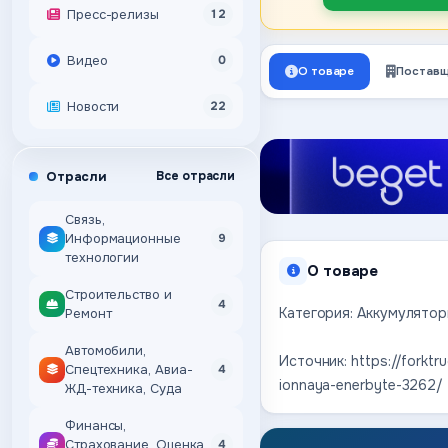
Пресс-релизы
12
Видео
0
О товаре
Поставщ
Новости
22
Отрасли
Все отрасли
Связь,
Информационные
9
технологии
О товаре
Строительство и
4
Категория: Аккумулятор
Ремонт
Автомобили,
Источник: https://forktr
Спецтехника, Авиа-
4
ionnaya-enerbyte-3262/
ЖД-техника, Суда
Финансы,
Страхование, Оценка,
4