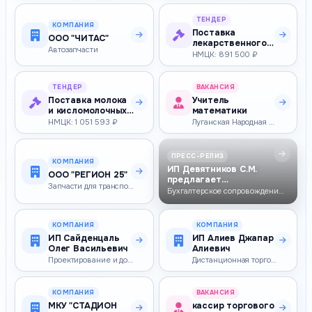
ТЕНДЕР
КОМПАНИЯ
Поставка
ООО "ЧИТАС"
лекарственного
Автозапчасти
препарата для
НМЦК: 891 500 ₽
медицинского
прим…
ТЕНДЕР
ВАКАНСИЯ
Поставка молока
Учитель
и кисломолочных
математики
продуктов для
НМЦК: 1 051 593 ₽
Луганская Народная Республика — 30 000–30 000 ₽
нужд ГБУЗ…
ПРЕСС-РЕЛИЗ
КОМПАНИЯ
ИП Девятников С.М.
ООО "РЕГИОН 25"
предлагает
Запчасти для транспорта, двигатели, аксеcсуары
бухгалтерское
Бухгалтерское сопровождение для ИП, ООО, ЖСК, ТСН и СНТ в Можайске и М…
сопровожден…
КОМПАНИЯ
КОМПАНИЯ
ИП Сайденцаль
ИП Алиев Джапар
Олег Васильевич
Алиевич
Проектирование и документация
Дистанционная торговля
КОМПАНИЯ
ВАКАНСИЯ
МКУ "СТАДИОН
кассир торгового