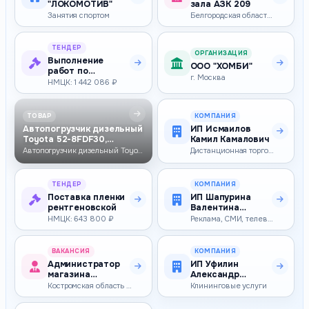
"ЛОКОМОТИВ"
зала АЗК 209
Занятия спортом
Белгородская область — 43 000–46 000 ₽
ТЕНДЕР
ОРГАНИЗАЦИЯ
Выполнение
ООО "ХОМБИ"
работ по
г. Москва
благоустройству
НМЦК: 1 442 086 ₽
общественной
террит…
ТОВАР
КОМПАНИЯ
Автопогрузчик дизельный
ИП Исмаилов
Toyota 52-8FDF30,
Камил Камалович
3000кг, 7000м…
Автопогрузчик дизельный Toyota 52-8FDF30, 3000кг, 7000мм, свободный хо…
Дистанционная торговля
ТЕНДЕР
КОМПАНИЯ
Поставка пленки
ИП Шапурина
рентгеновской
Валентина
Александровна
НМЦК: 643 800 ₽
Реклама, СМИ, телевидение
ВАКАНСИЯ
КОМПАНИЯ
Администратор
ИП Уфилин
магазина
Александр
(Магистральная,
Викторович
Костромская область — 56 500–62 500 ₽
Клининговые услуги
14)