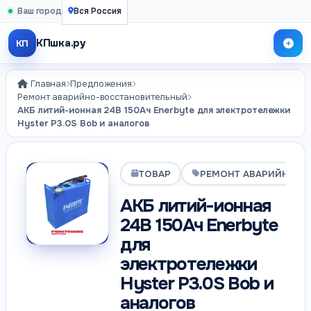
Ваш город
Вся Россия
КПшка.ру
КП
Главная
Предложения
Ремонт аварийно-восстановительный
АКБ литий-ионная 24В 150Ач Enerbyte для электротележки
Hyster P3.0S Bob и аналогов
ТОВАР
РЕМОНТ АВАРИЙНО-В
АКБ литий-ионная
24В 150Ач Enerbyte
для
электротележки
Hyster P3.0S Bob и
аналогов