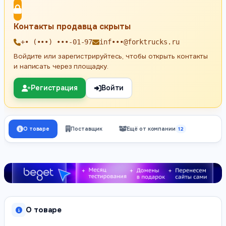
Контакты продавца скрыты
+• (•••) •••-01-97
inf•••@forktrucks.ru
Войдите или зарегистрируйтесь, чтобы открыть контакты
и написать через площадку.
Регистрация
Войти
О товаре
Поставщик
Ещё от компании
12
О товаре