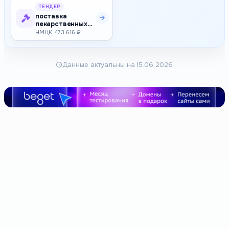
ТЕНДЕР
поставка
лекарственных
средств
НМЦК: 473 616 ₽
(Филграстим) для
обеспеч…
Данные актуальны на 15.06.2026