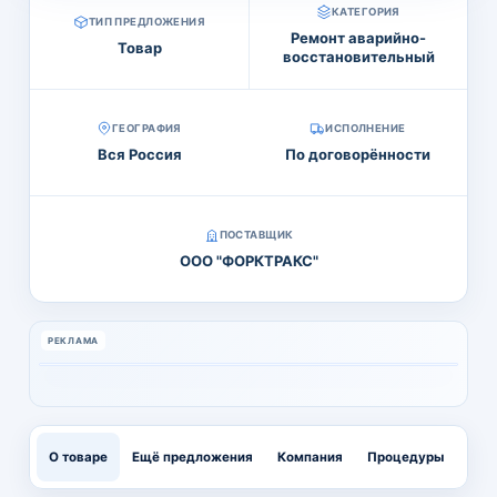
КАТЕГОРИЯ
ТИП ПРЕДЛОЖЕНИЯ
Ремонт аварийно-
Товар
восстановительный
ГЕОГРАФИЯ
ИСПОЛНЕНИЕ
Вся Россия
По договорённости
ПОСТАВЩИК
ООО "ФОРКТРАКС"
РЕКЛАМА
О товаре
Ещё предложения
Компания
Процедуры
Тен