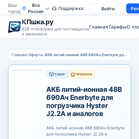
Ваш
Вся
Поддержка
Войти
Рег
город
Россия
КПшка.ру
Главная
Тарифы
О пл
B2B-платформа для поставщиков
и заказчиков
›
›
Главная
Оферты
АКБ литий-ионная 48В 690Ач Enerbyte для погрузчика Hyster J2.2A и аналогов
ТОВАР
ПРЕМИУМ
АКБ литий-ионная 48В
690Ач Enerbyte для
погрузчика Hyster
J2.2A и аналогов
АКБ литий-ионная 48В 690Ач Enerbyte
для погрузчика Hyster J2.2A и