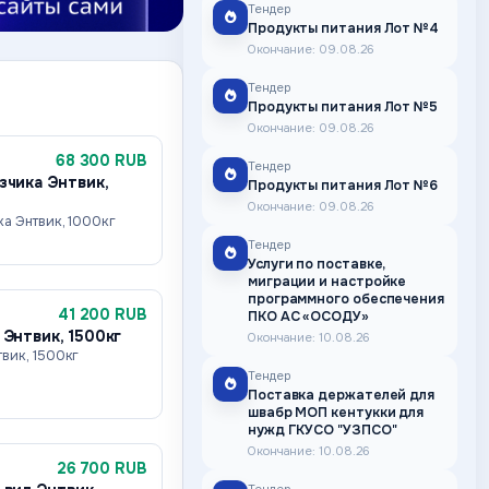
Тендер
Продукты питания Лот №4
Окончание: 09.08.26
Тендер
Продукты питания Лот №5
Окончание: 09.08.26
68 300 RUB
Тендер
зчика Энтвик,
Продукты питания Лот №6
Окончание: 09.08.26
ка Энтвик, 1000кг
Тендер
Услуги по поставке,
миграции и настройке
программного обеспечения
41 200 RUB
ПКО АС «ОСОДУ»
 Энтвик, 1500кг
Окончание: 10.08.26
вик, 1500кг
Тендер
Поставка держателей для
швабр МОП кентукки для
нужд ГКУСО "УЗПСО"
Окончание: 10.08.26
26 700 RUB