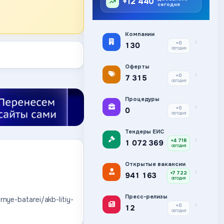
+12 440
сегодня
Компании
+0
130
СЕГОДНЯ
Оферты
+0
7 315
СЕГОДНЯ
Процедуры
+0
0
СЕГОДНЯ
Тендеры ЕИС
+4 718
1 072 369
СЕГОДНЯ
Открытые вакансии
+7 722
941 163
СЕГОДНЯ
Пресс-релизы
nye-batarei/akb-litiy-
+0
12
СЕГОДНЯ