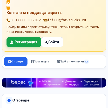
Контакты продавца скрыты
+• (•••) •••-01-97
inf•••@forktrucks.ru
Войдите или зарегистрируйтесь, чтобы открыть контакты
и написать через площадку.
Регистрация
Войти
О товаре
Поставщик
Ещё от компании
12
О товаре