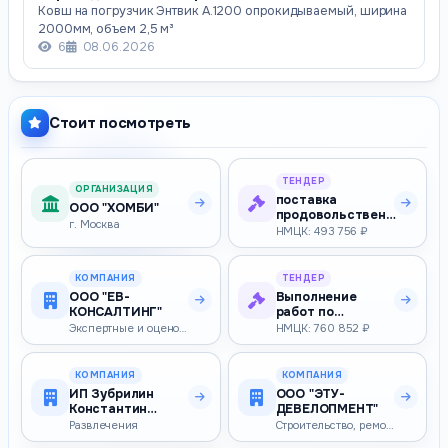
Ковш на погрузчик Энтвик А.1200 опрокидываемый, ширина
2000мм, объем 2,5 м³
6
08.06.2026
Стоит посмотреть
ТЕНДЕР
ОРГАНИЗАЦИЯ
поставка
ООО "ХОМБИ"
продовольственных
г. Москва
товаров (УИС)
НМЦК: 493 756 ₽
КОМПАНИЯ
ТЕНДЕР
ООО "ЕВ-
Выполнение
КОНСАЛТИНГ"
работ по
текущему ремонту
Экспертные и оценочные услуги
НМЦК: 760 852 ₽
в здании
Брянского…
КОМПАНИЯ
КОМПАНИЯ
ИП Зубрилин
ООО "ЭТУ-
Константин
ДЕВЕЛОПМЕНТ"
Владимирович
Развлечения
Строительство, ремонт и реконструкция зданий и сооружений