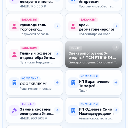
лекарственного
Андреевич
препарата
НМЦК: 178 350 ₽
Программное обеспечение
Окскарбазепин
таблетк…
ВАКАНСИЯ
ВАКАНСИЯ
Руководитель
врач-
торгового
дерматовенеролог
сектора
Калужская область
Новосибирская область — 80 000–80 000 ₽
ВАКАНСИЯ
ТОВАР
Главный эксперт
Электропогрузчик 3-
отдела обработки
опорный TCM FTB16-E4,
выплатной
1600кг, 5990мм…
Луганская Народная Республика — 28 962–69 509 ₽
Электропогрузчик 3-опорный TCM FTB16-E4, 1600кг, 5990мм, свободный ход…
документации
КОМПАНИЯ
КОМПАНИЯ
ИП Бараниченко
ООО "КЕЛЛЯМ"
Тимофей
Руды металлические
Леонидович
Такси
ТЕНДЕР
КОМПАНИЯ
Замена системы
ИП Одинаев Сино
электроснабжения
Махмадмуродович
в доме культуры,
НМЦК: 953 805 ₽
Животноводство и охотничьи хозяйства
распол…