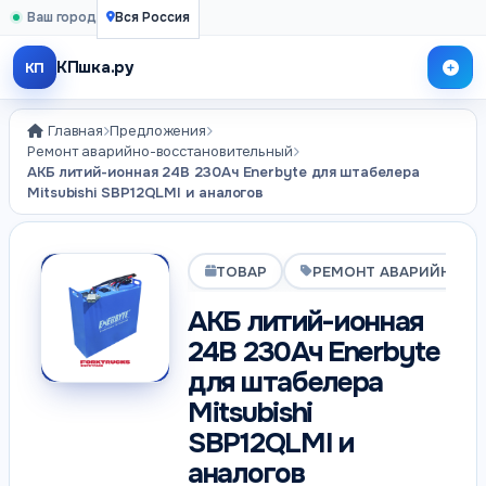
Ваш город
Вся Россия
КПшка.ру
КП
Главная
Предложения
Ремонт аварийно-восстановительный
АКБ литий-ионная 24В 230Ач Enerbyte для штабелера
Mitsubishi SBP12QLMI и аналогов
ТОВАР
РЕМОНТ АВАРИЙНО-В
АКБ литий-ионная
24В 230Ач Enerbyte
для штабелера
Mitsubishi
SBP12QLMI и
аналогов