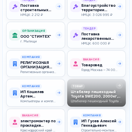
ТЕНДЕР
ТЕНДЕР
Поставка
Благоустройство
строительных
территории
материалов для
кладбища в с.
НМЦК: 2 212 ₽
НМЦК: 3 026 995 ₽
нужд учреждения
Парапино Ковыл…
ТЕНДЕР
ОРГАНИЗАЦИЯ
Поставка
ООО "СТИНТЕХ"
лекарственных
г. Мытищи
препаратов для
НМЦК: 600 000 ₽
медицинского
прим…
КОМПАНИЯ
ВАКАНСИЯ
РЕЛИГИОЗНАЯ
Товаровед
ОРГАНИЗАЦИЯ
Город Москва — 74 000–113 614 ₽
УССУРИЙСКАЯ
Религиозные организации
ХРИСТИАНСКАЯ
МЕТОДИ…
КОМПАНИЯ
ТОВАР
ИП Кошелев
Штабелер пешеходный
Артем
Toyota SWE200, 2000кг,
Геннадьевич
4050мм, своб…
Компьютеры и комплектующие, вычислительная техника, оргтехника
Штабелер пешеходный Toyota SWE200, 2000кг, 4050мм, свободный ход, лити…
ВАКАНСИЯ
КОМПАНИЯ
электромонтер по
ИП Гусев Алексей
прокладке
Геннадьевич
кабелей
Краснодарский край — 53 204–53 204 ₽
Строительно-монтажные работы