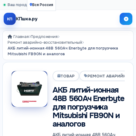
Ваш город
Вся Россия
КПшка.ру
КП
Главная
Предложения
Ремонт аварийно-восстановительный
АКБ литий-ионная 48В 560Ач Enerbyte для погрузчика
Mitsubishi FB90N и аналогов
ТОВАР
РЕМОНТ АВАРИЙНО-В
АКБ литий-ионная
48В 560Ач Enerbyte
для погрузчика
Mitsubishi FB90N и
аналогов
АКБ литий-ионная 48В 560Ач