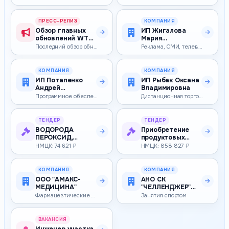
(слаботочн.)
ПРЕСС-РЕЛИЗ
КОМПАНИЯ
Обзор главных
ИП Жигалова
обновлений WT
Мария
Geotargeting Pro
Станиславовна
Последний обзор обновлений WT Geotargeting Pro мы публиковали осенью 2…
Реклама, СМИ, телевидение
за два год…
КОМПАНИЯ
КОМПАНИЯ
ИП Потапенко
ИП Рыбак Оксана
Андрей
Владимировна
Владимирович
Программное обеспечение
Дистанционная торговля
ТЕНДЕР
ТЕНДЕР
ВОДОРОДА
Приобретение
ПЕРОКСИД,
продуктовых
МЕТОКЛОПРАМИД,
пайков (сахар,
НМЦК: 74 621 ₽
НМЦК: 858 827 ₽
НАТРИЯ ХЛОРИД,
молоко
ПАРАЦЕ…
сгущенно…
КОМПАНИЯ
КОМПАНИЯ
ООО "АМАКС-
АНО СК
МЕДИЦИНА"
"ЧЕЛЛЕНДЖЕР"
(СОПЕРНИК)
Фармацевтические и лекарственные препараты, лекарственное сырье
Занятия спортом
ВАКАНСИЯ