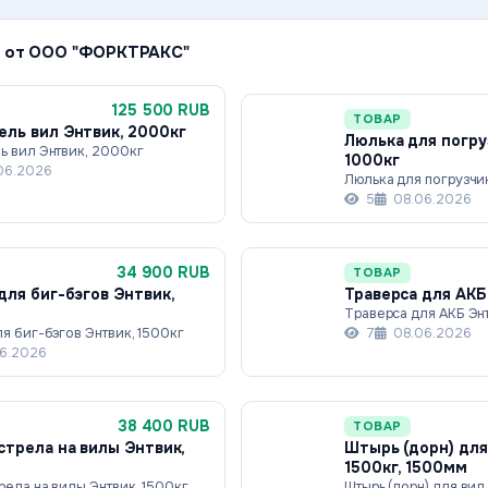
 от ООО "ФОРКТРАКС"
125 500 RUB
ТОВАР
ль вил Энтвик, 2000кг
Люлька для погру
ь вил Энтвик, 2000кг
1000кг
06.2026
Люлька для погрузчи
5
08.06.2026
34 900 RUB
ТОВАР
для биг-бэгов Энтвик,
Траверса для АКБ
Траверса для АКБ Энт
я биг-бэгов Энтвик, 1500кг
7
08.06.2026
6.2026
38 400 RUB
ТОВАР
стрела на вилы Энтвик,
Штырь (дорн) для
1500кг, 1500мм
рела на вилы Энтвик, 1500кг
Штырь (дорн) для вил 