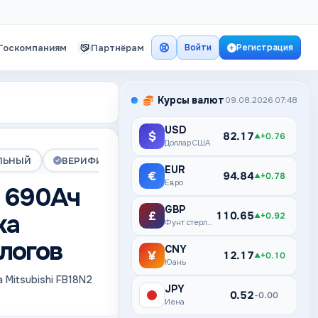
Госкомпаниям
Партнёрам
Войти
Регистрация
Курсы валют
09.08.2026 07:48
USD
$
82.17
+0.76
▲
Доллар США
ЛЬНЫЙ
ВЕРИФИЦИРОВАНА
ПРЕМИУМ
EUR
€
94.84
+0.78
▲
Евро
 690Ач
GBP
ка
£
110.65
+0.92
▲
Фунт стерлингов
алогов
CNY
¥
12.17
+0.10
▲
Юань
 Mitsubishi FB18N2
JPY
¥
0.52
0.00
–
Иена