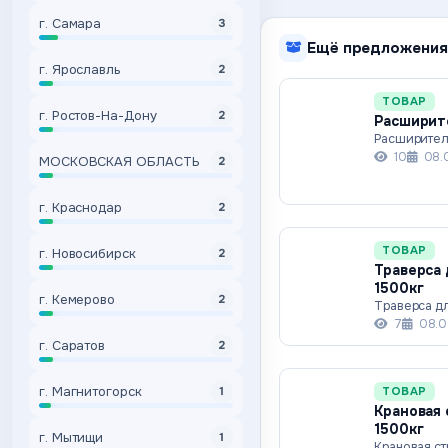
г. Самара
3
Ещё предложения
г. Ярославль
2
ТОВАР
г. Ростов-На-Дону
2
Расширите
Расширител
10
08.
МОСКОВСКАЯ ОБЛАСТЬ
2
г. Краснодар
2
ТОВАР
г. Новосибирск
2
Траверса 
1500кг
г. Кемерово
2
Траверса дл
7
08.0
г. Саратов
2
г. Магнитогорск
ТОВАР
1
Крановая 
1500кг
г. Мытищи
1
Крановая ст