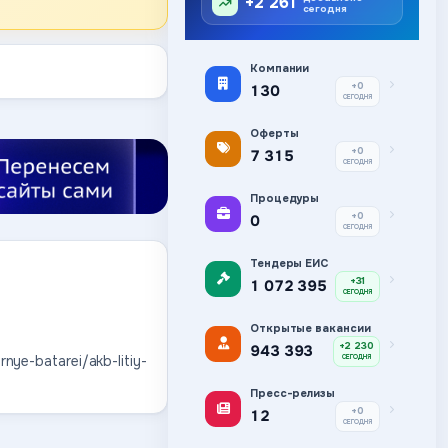
+2 261
сегодня
Компании
+0
130
СЕГОДНЯ
Оферты
+0
7 315
СЕГОДНЯ
Процедуры
+0
0
СЕГОДНЯ
Тендеры ЕИС
+31
1 072 395
СЕГОДНЯ
Открытые вакансии
+2 230
943 393
nye-batarei/akb-litiy-
СЕГОДНЯ
Пресс-релизы
+0
12
СЕГОДНЯ