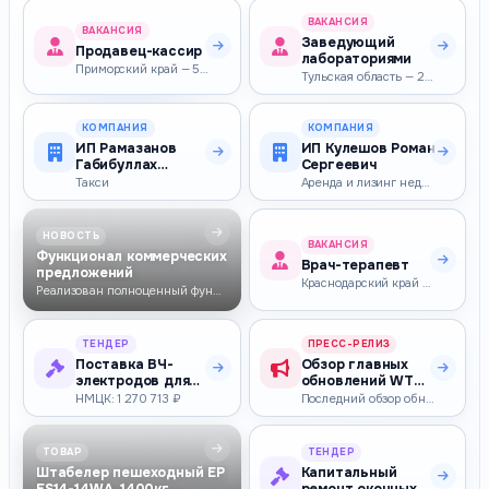
ВАКАНСИЯ
ВАКАНСИЯ
Заведующий
Продавец-кассир
лабораториями
Приморский край — 50 000–50 000 ₽
Тульская область — 28 000–35 000 ₽
КОМПАНИЯ
КОМПАНИЯ
ИП Рамазанов
ИП Кулешов Роман
Габибуллах
Сергеевич
Магамедович
Такси
Аренда и лизинг недвижимости, обмен, приватизация
НОВОСТЬ
ВАКАНСИЯ
Функционал коммерческих
Врач-терапевт
предложений
Краснодарский край — 70 000–70 000 ₽
Реализован полноценный функционал для работы с коммерческими предложен…
ТЕНДЕР
ПРЕСС-РЕЛИЗ
Поставка ВЧ-
Обзор главных
электродов для
обновлений WT
нужд
Geotargeting Pro
НМЦК: 1 270 713 ₽
Последний обзор обновлений WT Geotargeting Pro мы публиковали осенью 2…
операционного
за два год…
блока Гос…
ТОВАР
ТЕНДЕР
Штабелер пешеходный EP
Капитальный