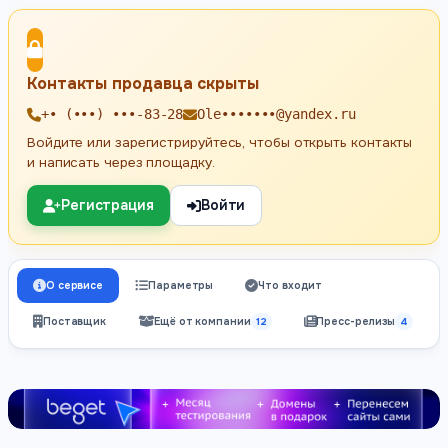
Контакты продавца скрыты
+• (•••) •••-83-28
Ole•••••••@yandex.ru
Войдите или зарегистрируйтесь, чтобы открыть контакты
и написать через площадку.
Регистрация
Войти
О сервисе
Параметры
Что входит
Поставщик
Ещё от компании
12
Пресс-релизы
4