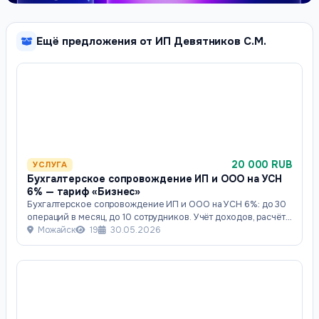
Ещё предложения от ИП Девятников С.М.
20 000 RUB
УСЛУГА
Бухгалтерское сопровождение ИП и ООО на УСН
6% — тариф «Бизнес»
Бухгалтерское сопровождение ИП и ООО на УСН 6%: до 30
операций в месяц, до 10 сотрудников. Учёт доходов, расчёт
зарплаты, страховых взносов,
Можайск
19
30.05.2026