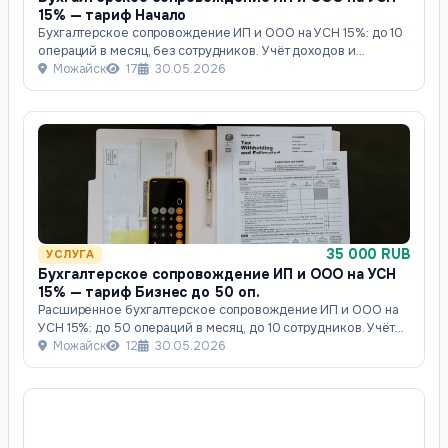
15% — тариф Начало
Бухгалтерское сопровождение ИП и ООО на УСН 15%: до 10
операций в месяц, без сотрудников. Учёт доходов и
расходов, контроль первичных докуме
Можайск
17
30.05.2026
35 000 RUB
УСЛУГА
Бухгалтерское сопровождение ИП и ООО на УСН
15% — тариф Бизнес до 50 оп.
Расширенное бухгалтерское сопровождение ИП и ООО на
УСН 15%: до 50 операций в месяц, до 10 сотрудников. Учёт
доходов и расходов, зарплата, в
Можайск
12
30.05.2026