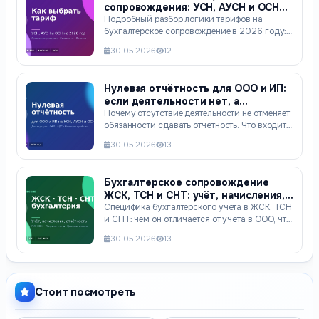
сопровождения: УСН, АУСН и ОСН
на 2026 год
Подробный разбор логики тарифов на
бухгалтерское сопровождение в 2026 году:
почему цена зависит от режима нало
30.05.2026
12
Нулевая отчётность для ООО и ИП:
если деятельности нет, а
отчётность сдавать нужно
Почему отсутствие деятельности не отменяет
обязанности сдавать отчётность. Что входит
в нулевую отчётность на
30.05.2026
13
Бухгалтерское сопровождение
ЖСК, ТСН и СНТ: учёт, начисления,
зарплата и отчётность
Специфика бухгалтерского учёта в ЖСК, ТСН
и СНТ: чем он отличается от учёта в ООО, что
входит в сопровождение,
30.05.2026
13
Стоит посмотреть