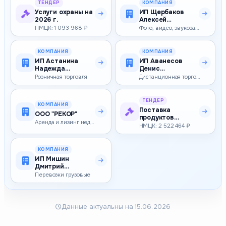
ТЕНДЕР
КОМПАНИЯ
Услуги охраны на
ИП Щербаков
2026 г.
Алексей
Алексеевич
НМЦК: 1 093 968 ₽
Фото, видео, звукозапись
КОМПАНИЯ
КОМПАНИЯ
ИП Астанина
ИП Аванесов
Надежда
Денис
Валерьевна
Альбертович
Розничная торговля
Дистанционная торговля
ТЕНДЕР
КОМПАНИЯ
Поставка
ООО "РЕКОР"
продуктов
Аренда и лизинг недвижимости, обмен, приватизация
питания
НМЦК: 2 522 464 ₽
КОМПАНИЯ
ИП Мишин
Дмитрий
Владиславович
Перевозки грузовые
Данные актуальны на 15.06.2026