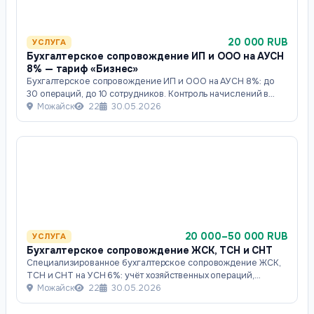
20 000 RUB
УСЛУГА
Бухгалтерское сопровождение ИП и ООО на АУСН
8% — тариф «Бизнес»
Бухгалтерское сопровождение ИП и ООО на АУСН 8%: до
30 операций, до 10 сотрудников. Контроль начислений в
кабинете ФНС, расчёт зарплаты, стр
Можайск
22
30.05.2026
20 000–50 000 RUB
УСЛУГА
Бухгалтерское сопровождение ЖСК, ТСН и СНТ
Специализированное бухгалтерское сопровождение ЖСК,
ТСН и СНТ на УСН 6%: учёт хозяйственных операций,
начисление коммунальных услуг, расчёт
Можайск
22
30.05.2026