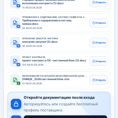
Открыть
исполнения контракта (1).docx
W
14 КБ
30.06.2026
ТРЕБОВАНИЕ К СОДЕРЖАНИЮ, СОСТАВУ ЗАЯВКИ НА УЧАСТИЕ В ЗАКУПКЕ
Требование к содержанию и составу
Открыть
заявки.docx
W
28 КБ
30.06.2026
ОПИСАНИЕ ОБЪЕКТА ЗАКУПКИ
описание закупки (3).docx
Открыть
W
26 КБ
30.06.2026
ПРОЕКТ КОНТРАКТА
проект контракта ПК -системный блок (2).docx
Открыть
W
100 КБ
30.06.2026
ОБОСНОВАНИЕ НАЧАЛЬНОЙ (МАКСИМАЛЬНОЙ) ЦЕНЫ КОНТРАКТА
ОНМЦК _2026 системный блок.xlsx
Открыть
X
13 КБ
30.06.2026
Откройте документацию после входа
Авторизуйтесь или создайте бесплатный
профиль поставщика.