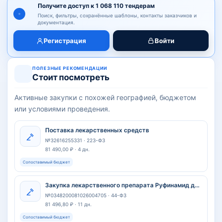
Получите доступ к 1 068 110 тендерам
Поиск, фильтры, сохранённые шаблоны, контакты заказчиков и
документация.
Регистрация
Войти
ПОЛЕЗНЫЕ РЕКОМЕНДАЦИИ
Стоит посмотреть
Активные закупки с похожей географией, бюджетом
или условиями проведения.
Поставка лекарственных средств
№32616255331 · 223-ФЗ
81 490,00 ₽ · 4 дн.
Сопоставимый бюджет
Закупка лекарственного препарата Руфинамид для обеспечения отдельных категорий граждан, в отношении которых установлены меры социальной поддержки Л266161
№0348200081026004705 · 44-ФЗ
81 496,80 ₽ · 11 дн.
Сопоставимый бюджет