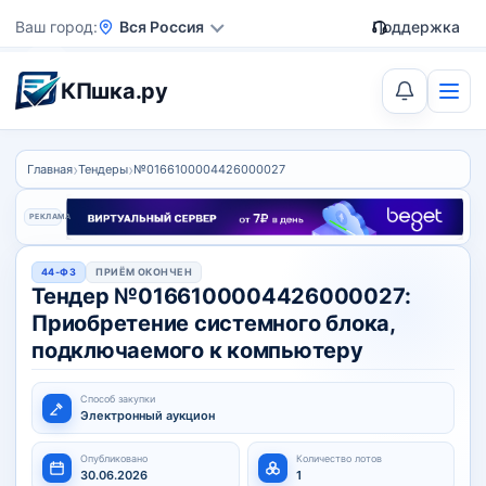
Ваш город
Вся Россия
Поддержка
КПшка.ру
›
›
Главная
Тендеры
№0166100004426000027
РЕКЛАМА
44-ФЗ
ПРИЁМ ОКОНЧЕН
Тендер №0166100004426000027:
Приобретение системного блока,
подключаемого к компьютеру
Способ закупки
Электронный аукцион
Опубликовано
Количество лотов
30.06.2026
1