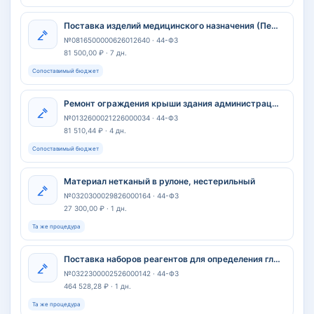
Поставка изделий медицинского назначения (Перчатки латекс) для нужд ГБУ РС(Я) Чурапчинская ЦРБ
№0816500000626012640 · 44-ФЗ
81 500,00 ₽ · 7 дн.
Сопоставимый бюджет
Ремонт ограждения крыши здания администрации Спасского муниципального округа Нижегородской, расположенного по адресу: 606280, Российская Федерация, Нижегородская область, Спасский муниципальный округ, село Спасское, пл. Революции, д.71
№0132600021226000034 · 44-ФЗ
81 510,44 ₽ · 4 дн.
Сопоставимый бюджет
Материал нетканый в рулоне, нестерильный
№0320300029826000164 · 44-ФЗ
27 300,00 ₽ · 1 дн.
Та же процедура
Поставка наборов реагентов для определения гликированного гемоглобина в крови человека
№0322300002526000142 · 44-ФЗ
464 528,28 ₽ · 1 дн.
Та же процедура