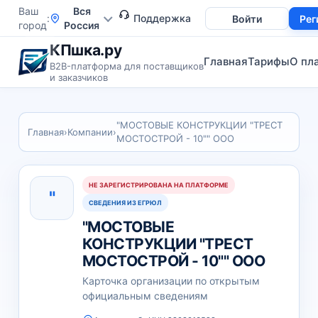
Ваш
Вся
Поддержка
Войти
Рег
город
Россия
КПшка.ру
Главная
Тарифы
О пл
B2B-платформа для поставщиков
и заказчиков
"МОСТОВЫЕ КОНСТРУКЦИИ "ТРЕСТ
Главная
›
Компании
›
МОСТОСТРОЙ - 10"" ООО
НЕ ЗАРЕГИСТРИРОВАНА НА ПЛАТФОРМЕ
"
СВЕДЕНИЯ ИЗ ЕГРЮЛ
"МОСТОВЫЕ
КОНСТРУКЦИИ "ТРЕСТ
МОСТОСТРОЙ - 10"" ООО
Карточка организации по открытым
официальным сведениям