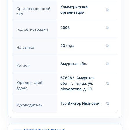
Коммерческая
Организационный
⧉
организация
тип
2003
⧉
Год регистрации
23 года
⧉
На рынке
Амурская обл.
⧉
Регион
676282, Амурская
Юридический
обл., г. Тында, ул.
⧉
адрес
Мохортова, д. 10
Тур Виктор Иванович
⧉
Руководитель