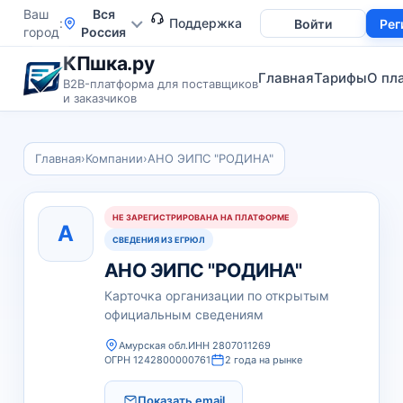
Ваш
Вся
Поддержка
Войти
Рег
город
Россия
КПшка.ру
Главная
Тарифы
О пл
B2B-платформа для поставщиков
и заказчиков
Главная
›
Компании
›
АНО ЭИПС "РОДИНА"
НЕ ЗАРЕГИСТРИРОВАНА НА ПЛАТФОРМЕ
А
СВЕДЕНИЯ ИЗ ЕГРЮЛ
АНО ЭИПС "РОДИНА"
Карточка организации по открытым
официальным сведениям
Амурская обл.
ИНН 2807011269
ОГРН 1242800000761
2 года на рынке
Показать email