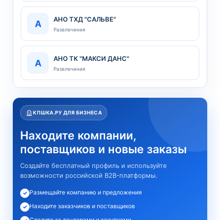
АНО ТХД "САЛЬВЕ"
А
Развлечения
АНО ТК "МАКСИ ДАНС"
А
Развлечения
КПШКА.РУ ДЛЯ БИЗНЕСА
Находите компании,
поставщиков и новые заказы
Создайте бесплатный профиль и используйте
возможности российской B2B-платформы.
Размещайте компанию и предложения
✓
Находите заказчиков и поставщиков
✓
Следите за тендерами и закупками