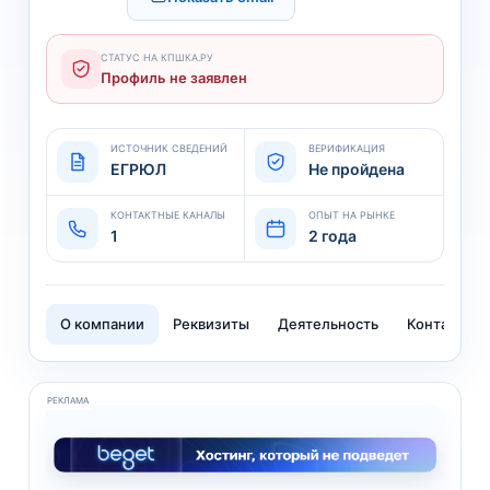
СТАТУС НА КПШКА.РУ
Профиль не заявлен
ИСТОЧНИК СВЕДЕНИЙ
ВЕРИФИКАЦИЯ
ЕГРЮЛ
Не пройдена
КОНТАКТНЫЕ КАНАЛЫ
ОПЫТ НА РЫНКЕ
1
2 года
О компании
Реквизиты
Деятельность
Контакты
РЕКЛАМА