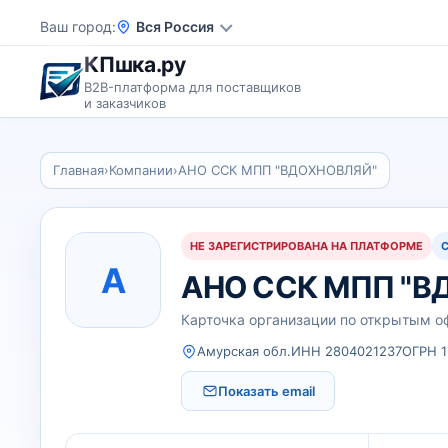
Ваш город
Вся Россия
КПшка.ру
B2B-платформа для поставщиков
и заказчиков
Главная
›
Компании
›
АНО ССК МПП "ВДОХНОВЛЯЙ"
НЕ ЗАРЕГИСТРИРОВАНА НА ПЛАТФОРМЕ
А
АНО ССК МПП "В
Карточка организации по открытым 
Амурская обл.
ИНН 2804021237
ОГРН 
Показать email