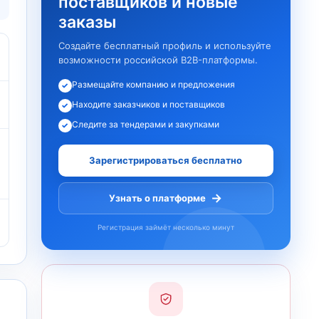
поставщиков и новые
заказы
Создайте бесплатный профиль и используйте
возможности российской B2B-платформы.
Размещайте компанию и предложения
✓
Находите заказчиков и поставщиков
✓
Следите за тендерами и закупками
✓
Зарегистрироваться бесплатно
→
Узнать о платформе
Регистрация займёт несколько минут