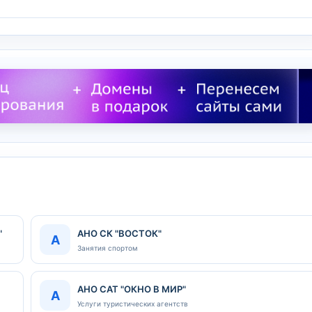
"
АНО СК "ВОСТОК"
А
Занятия спортом
АНО САТ "ОКНО В МИР"
А
Услуги туристических агентств