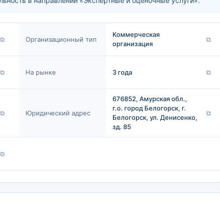
ность в направлении «Экспертные и оценочные услуги».
Коммерческая
⧉
Организационный тип
⧉
организация
⧉
На рынке
3 года
⧉
676852, Амурская обл.,
г.о. город Белогорск, г.
⧉
Юридический адрес
⧉
Белогорск, ул. Денисенко,
зд. 85
⧉