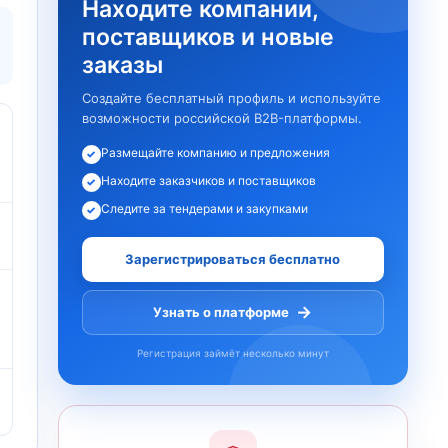
Находите компании,
поставщиков и новые
заказы
Создайте бесплатный профиль и используйте
возможности российской B2B-платформы.
Размещайте компанию и предложения
✓
Находите заказчиков и поставщиков
✓
Следите за тендерами и закупками
✓
Зарегистрироваться бесплатно
→
Узнать о платформе
Регистрация займёт несколько минут