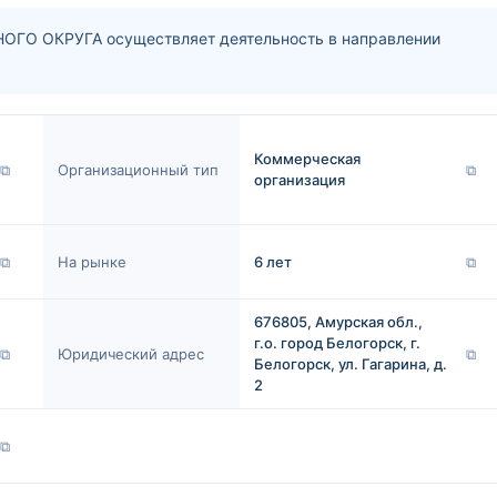
 ОКРУГА осуществляет деятельность в направлении
Коммерческая
⧉
Организационный тип
⧉
организация
⧉
На рынке
6 лет
⧉
676805, Амурская обл.,
г.о. город Белогорск, г.
⧉
Юридический адрес
⧉
Белогорск, ул. Гагарина, д.
2
⧉