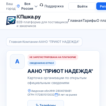
Ваш
Вся
Поддержка
Войти
Рег
город
Россия
КПшка.ру
Главная
Тарифы
О пл
B2B-платформа для поставщиков
и заказчиков
Главная
›
Компании
›
ААНО "ПРИЮТ НАДЕЖДА"
НЕ ЗАРЕГИСТРИРОВАНА НА ПЛАТФОРМЕ
А
СВЕДЕНИЯ ИЗ ЕГРЮЛ
ААНО "ПРИЮТ НАДЕЖДА"
Карточка организации по открытым
официальным сведениям
Амурская обл.
ИНН 2804018481
ОГРН 1172801013032
9 лет на рынке
Телефоны