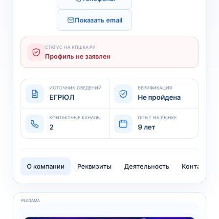
Показать email
СТАТУС НА КПШКА.РУ
Профиль не заявлен
ИСТОЧНИК СВЕДЕНИЙ
ВЕРИФИКАЦИЯ
ЕГРЮЛ
Не пройдена
КОНТАКТНЫЕ КАНАЛЫ
ОПЫТ НА РЫНКЕ
2
9 лет
О компании
Реквизиты
Деятельность
Контакты
РЕКЛАМА