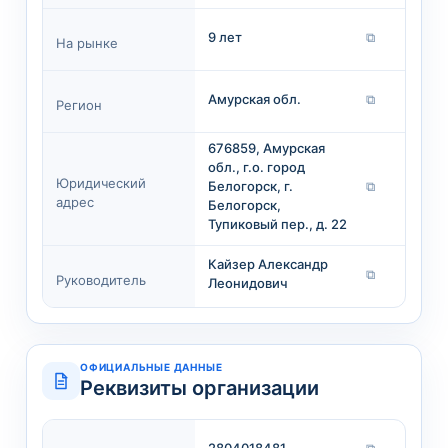
9 лет
⧉
На рынке
Амурская обл.
⧉
Регион
676859, Амурская
обл., г.о. город
Юридический
Белогорск, г.
⧉
адрес
Белогорск,
Тупиковый пер., д. 22
Кайзер Александр
⧉
Руководитель
Леонидович
ОФИЦИАЛЬНЫЕ ДАННЫЕ
Реквизиты организации
2804018481
⧉