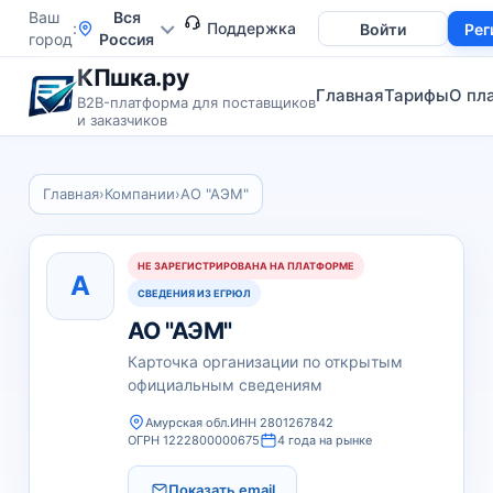
Ваш
Вся
Поддержка
Войти
Рег
город
Россия
КПшка.ру
Главная
Тарифы
О пл
B2B-платформа для поставщиков
и заказчиков
Главная
›
Компании
›
АО "АЭМ"
НЕ ЗАРЕГИСТРИРОВАНА НА ПЛАТФОРМЕ
А
СВЕДЕНИЯ ИЗ ЕГРЮЛ
АО "АЭМ"
Карточка организации по открытым
официальным сведениям
Амурская обл.
ИНН 2801267842
ОГРН 1222800000675
4 года на рынке
Показать email