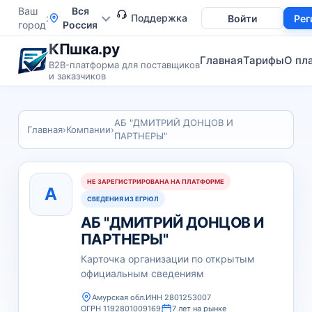
Ваш
Вся
Поддержка
Войти
Рег
город
Россия
КПшка.ру
Главная
Тарифы
О пл
B2B-платформа для поставщиков
и заказчиков
АБ "ДМИТРИЙ ДОНЦОВ И
Главная
›
Компании
›
ПАРТНЕРЫ"
НЕ ЗАРЕГИСТРИРОВАНА НА ПЛАТФОРМЕ
А
СВЕДЕНИЯ ИЗ ЕГРЮЛ
АБ "ДМИТРИЙ ДОНЦОВ И
ПАРТНЕРЫ"
Карточка организации по открытым
официальным сведениям
Амурская обл.
ИНН 2801253007
ОГРН 1192801009169
7 лет на рынке