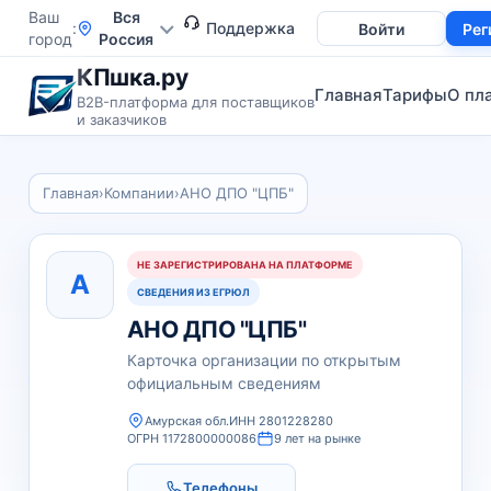
Ваш
Вся
Поддержка
Войти
Рег
город
Россия
КПшка.ру
Главная
Тарифы
О пл
B2B-платформа для поставщиков
и заказчиков
Главная
›
Компании
›
АНО ДПО "ЦПБ"
НЕ ЗАРЕГИСТРИРОВАНА НА ПЛАТФОРМЕ
А
СВЕДЕНИЯ ИЗ ЕГРЮЛ
АНО ДПО "ЦПБ"
Карточка организации по открытым
официальным сведениям
Амурская обл.
ИНН 2801228280
ОГРН 1172800000086
9 лет на рынке
Телефоны