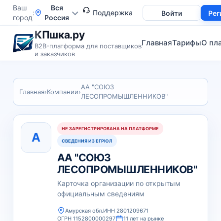
Ваш
Вся
Поддержка
Войти
Рег
город
Россия
КПшка.ру
Главная
Тарифы
О пл
B2B-платформа для поставщиков
и заказчиков
АА "СОЮЗ
Главная
›
Компании
›
ЛЕСОПРОМЫШЛЕННИКОВ"
НЕ ЗАРЕГИСТРИРОВАНА НА ПЛАТФОРМЕ
А
СВЕДЕНИЯ ИЗ ЕГРЮЛ
АА "СОЮЗ
ЛЕСОПРОМЫШЛЕННИКОВ"
Карточка организации по открытым
официальным сведениям
Амурская обл.
ИНН 2801209671
ОГРН 1152800000297
11 лет на рынке