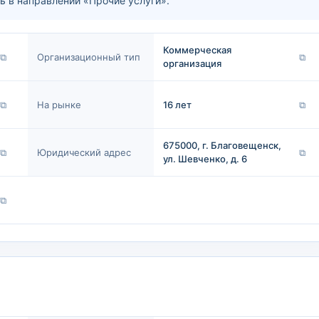
в направлении «Прочие услуги».
Коммерческая
⧉
Организационный тип
⧉
организация
⧉
На рынке
16 лет
⧉
675000, г. Благовещенск,
⧉
Юридический адрес
⧉
ул. Шевченко, д. 6
⧉