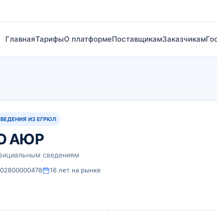
Главная
Тарифы
О платформе
Поставщикам
Заказчикам
Го
СВЕДЕНИЯ ИЗ ЕГРЮЛ
О АЮР
официальным сведениям
102800000478
16 лет на рынке