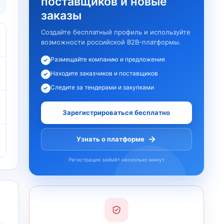
поставщиков и новые
заказы
Создайте бесплатный профиль и используйте
возможности российской B2B-платформы.
Размещайте компанию и предложения
✓
Находите заказчиков и поставщиков
✓
Следите за тендерами и закупками
✓
Зарегистрироваться бесплатно
→
Узнать о платформе
Регистрация займёт несколько минут