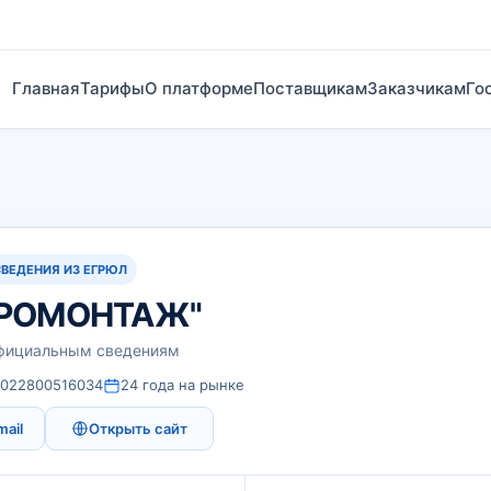
Главная
Тарифы
О платформе
Поставщикам
Заказчикам
Го
СВЕДЕНИЯ ИЗ ЕГРЮЛ
ТРОМОНТАЖ"
официальным сведениям
1022800516034
24 года на рынке
mail
Открыть сайт