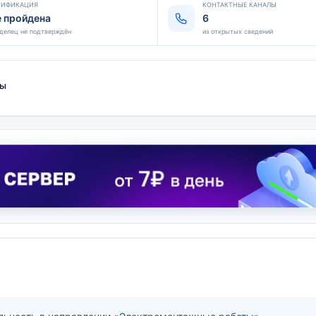
РИФИКАЦИЯ
КОНТАКТНЫЕ КАНАЛЫ
е пройдена
6
делец не подтверждён
из открытых сведений
ты