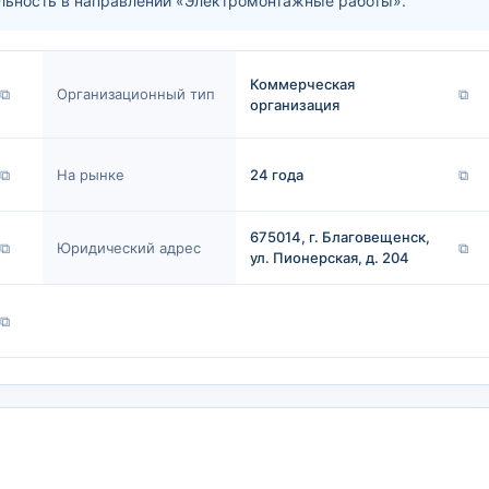
ность в направлении «Электромонтажные работы».
Коммерческая
⧉
Организационный тип
⧉
организация
⧉
На рынке
24 года
⧉
675014, г. Благовещенск,
⧉
Юридический адрес
⧉
ул. Пионерская, д. 204
⧉