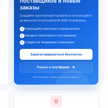
поставщиков и новые
заказы
Создайте бесплатный профиль и используйте
возможности российской B2B-платформы.
Размещайте компанию и предложения
✓
Находите заказчиков и поставщиков
✓
Следите за тендерами и закупками
✓
Зарегистрироваться бесплатно
→
Узнать о платформе
Регистрация займёт несколько минут