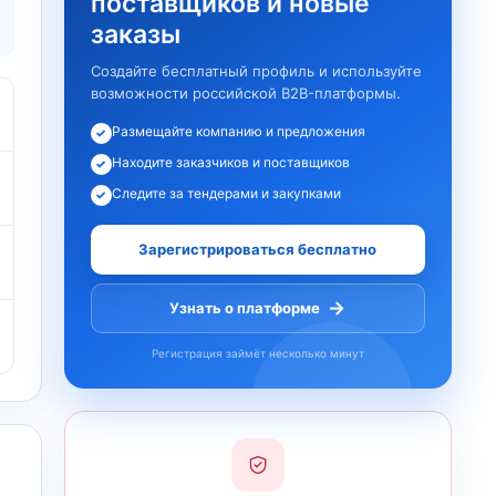
поставщиков и новые
заказы
Создайте бесплатный профиль и используйте
возможности российской B2B-платформы.
Размещайте компанию и предложения
✓
Находите заказчиков и поставщиков
✓
Следите за тендерами и закупками
✓
Зарегистрироваться бесплатно
→
Узнать о платформе
Регистрация займёт несколько минут