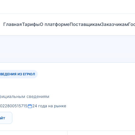
Главная
Тарифы
О платформе
Поставщикам
Заказчикам
Го
СВЕДЕНИЯ ИЗ ЕГРЮЛ
официальным сведениям
1022800515715
24 года на рынке
айт