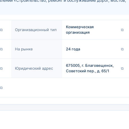
лении «Строительство, ремонт и обслуживание дорог, мостов,
Коммерческая
⧉
Организационный тип
⧉
организация
⧉
На рынке
24 года
⧉
675005, г. Благовещенск,
⧉
Юридический адрес
⧉
Советский пер., д. 65/1
⧉