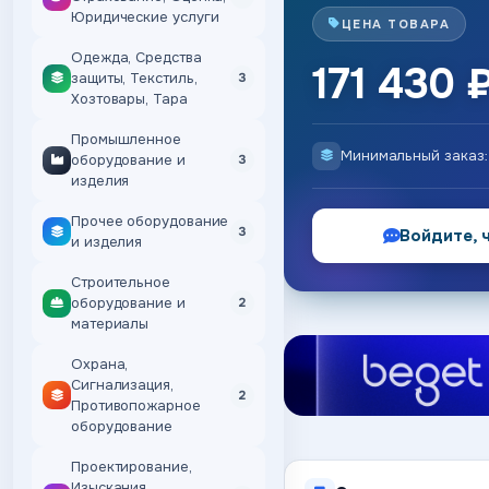
Юридические услуги
ЦЕНА ТОВАРА
Одежда, Средства
171 430 
защиты, Текстиль,
3
Хозтовары, Тара
Промышленное
Минимальный заказ
оборудование и
3
изделия
Прочее оборудование
3
Войдите, 
и изделия
Строительное
оборудование и
2
материалы
Охрана,
Сигнализация,
2
Противопожарное
оборудование
Проектирование,
Изыскания,