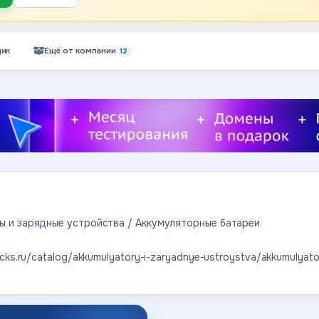
ик
Ещё от компании
12
ы и зарядные устройства / Аккумуляторные батареи
ucks.ru/catalog/akkumulyatory-i-zaryadnye-ustroystva/akkumulyator