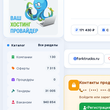
171 430 ₽
С
Каталог
Все разделы
Компании
130
forktrucks.ru
Оферты
7 315
Процедуры
0
Контакты про
+• (•••) •••-0
Тендеры
31 005
Войдите или зарег
Вакансии
940 854
Регистраци