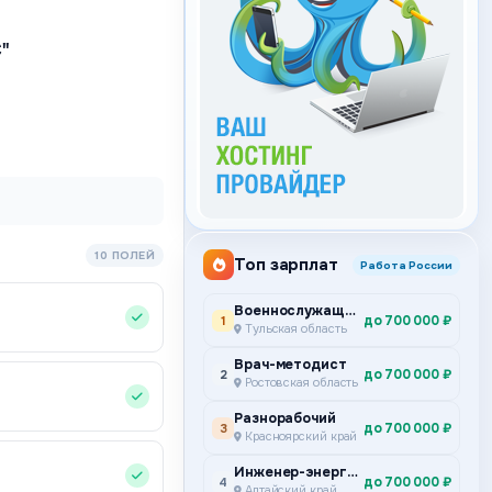
"
10 ПОЛЕЙ
Топ зарплат
Работа России
Военнослужащий по контракту
до 700 000 ₽
1
Тульская область
Врач-методист
до 700 000 ₽
2
Ростовская область
Разнорабочий
до 700 000 ₽
3
Красноярский край
Инженер-энергетик
до 700 000 ₽
4
Алтайский край