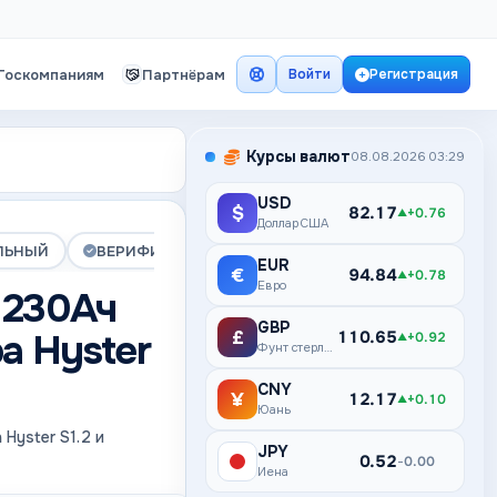
Госкомпаниям
Партнёрам
Войти
Регистрация
Курсы валют
08.08.2026 03:29
USD
$
82.17
+0.76
▲
Доллар США
ЛЬНЫЙ
ВЕРИФИЦИРОВАНА
ПРЕМИУМ
EUR
€
94.84
+0.78
▲
Евро
 230Ач
GBP
а Hyster
£
110.65
+0.92
▲
Фунт стерлингов
CNY
¥
12.17
+0.10
▲
Юань
Hyster S1.2 и
JPY
¥
0.52
0.00
–
Иена