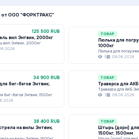
 от ООО "ФОРКТРАКС"
125 500 RUB
ТОВАР
ль вил Энтвик, 2000кг
Люлька для погру
ь вил Энтвик, 2000кг
1000кг
06.2026
Люлька для погрузчи
5
08.06.2026
34 900 RUB
ТОВАР
для биг-бэгов Энтвик,
Траверса для АКБ
Траверса для АКБ Энт
я биг-бэгов Энтвик, 1500кг
7
08.06.2026
6.2026
38 400 RUB
ТОВАР
стрела на вилы Энтвик,
Штырь (дорн) для
1500кг, 1500мм
рела на вилы Энтвик, 1500кг
Штырь (дорн) для вил 