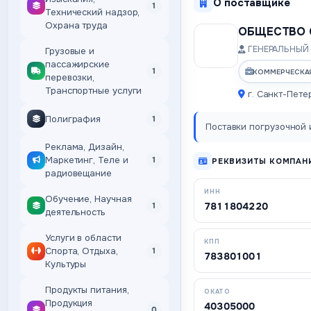
О поставщике
1
Технический надзор,
Охрана труда
ОБЩЕСТВО 
ГЕНЕРАЛЬНЫЙ 
Грузовые и
пассажирские
1
КОММЕРЧЕСКА
перевозки,
Транспортные услуги
г. Санкт-Пете
Полиграфия
1
Поставки погрузочной и
Реклама, Дизайн,
Маркетинг, Теле и
1
РЕКВИЗИТЫ КОМПАН
радиовещание
ИНН
Обучение, Научная
7811804220
1
деятельность
Услуги в области
КПП
Спорта, Отдыха,
1
783801001
Культуры
Продукты питания,
ОКАТО
Продукция
40305000
0