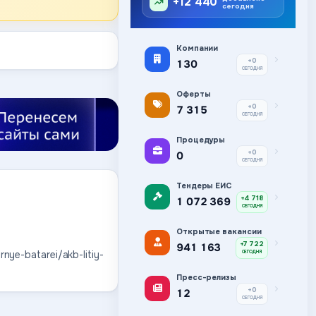
+12 440
сегодня
Компании
+0
130
СЕГОДНЯ
Оферты
+0
7 315
СЕГОДНЯ
Процедуры
+0
0
СЕГОДНЯ
Тендеры ЕИС
+4 718
1 072 369
СЕГОДНЯ
Открытые вакансии
+7 722
941 163
nye-batarei/akb-litiy-
СЕГОДНЯ
Пресс-релизы
+0
12
СЕГОДНЯ