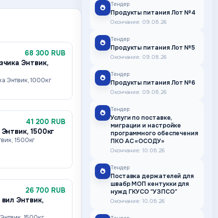
Тендер
Продукты питания Лот №4
Окончание: 09.08.26
Тендер
Продукты питания Лот №5
68 300 RUB
Окончание: 09.08.26
зчика Энтвик,
Тендер
ка Энтвик, 1000кг
Продукты питания Лот №6
Окончание: 09.08.26
Тендер
Услуги по поставке,
41 200 RUB
миграции и настройке
 Энтвик, 1500кг
программного обеспечения
вик, 1500кг
ПКО АС «ОСОДУ»
Окончание: 10.08.26
Тендер
Поставка держателей для
швабр МОП кентукки для
26 700 RUB
нужд ГКУСО "УЗПСО"
 вил Энтвик,
Окончание: 10.08.26
Энтвик, 1500кг,