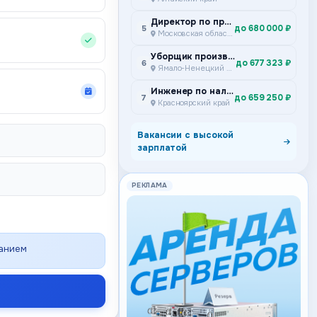
Директор по производству
до 680 000 ₽
5
Московская область
Уборщик производственных и служебных помещений
до 677 323 ₽
6
Ямало-Ненецкий автономный округ
Инженер по наладке и испытаниям Подземный участок ремонта и сервисного обслуживания самоходного дизельного оборудования Специализированное предприятие горной техники
до 659 250 ₽
7
Красноярский край
Вакансии с высокой
зарплатой
РЕКЛАМА
ванием