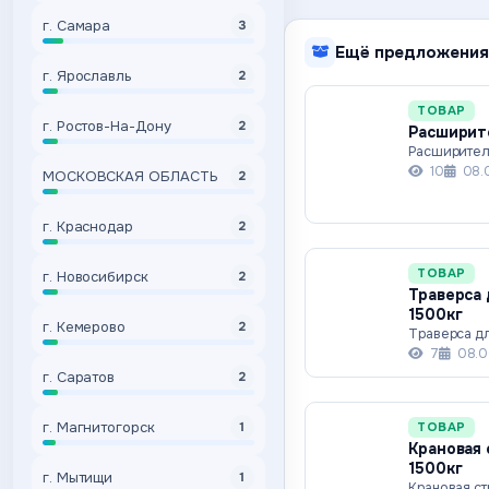
г. Самара
3
Ещё предложения
г. Ярославль
2
ТОВАР
г. Ростов-На-Дону
2
Расширите
Расширител
10
08.
МОСКОВСКАЯ ОБЛАСТЬ
2
г. Краснодар
2
ТОВАР
г. Новосибирск
2
Траверса 
1500кг
г. Кемерово
2
Траверса дл
7
08.0
г. Саратов
2
г. Магнитогорск
ТОВАР
1
Крановая 
1500кг
г. Мытищи
1
Крановая ст