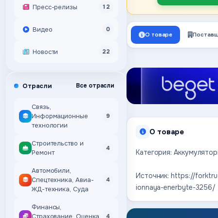
Пресс-релизы
12
Видео
0
О товаре
Поставщ
Новости
22
Отрасли
Все отрасли
Связь,
Информационные
9
технологии
О товаре
Строительство и
4
Категория: Аккумулятор
Ремонт
Автомобили,
Источник: https://forktr
Спецтехника, Авиа-
4
ionnaya-enerbyte-3256/
ЖД-техника, Суда
Финансы,
Страхование, Оценка,
4