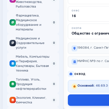
Животноводства,
Рыболовства
ОКФС
Фармацевтика,
16
Медицинское
0
оборудование и
ОКОПФ
материалы
Общество с ограни
Медицинские и
Оздоровительные
0
услуги
196084, г. Санкт-Пет
Мебель, Компьютеры
МИФНС №9 по г. Са
и Периферия,
0
Канцтовары, Бытовая
техника
ОКВЭД
Топливо, Уголь,
Продукция
0
Основной:
46.69.3
нефтепереработки
Экология, Клининг,
0
Химчистка