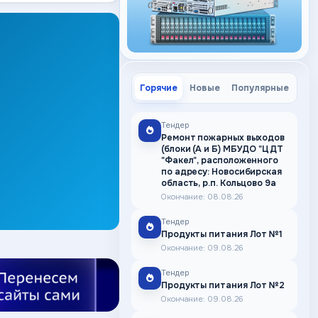
Горячие
Новые
Популярные
Тендер
Ремонт пожарных выходов
(блоки (А и Б) МБУДО "ЦДТ
"Факел", расположенного
по адресу: Новосибирская
область, р.п. Кольцово 9а
Окончание: 08.08.26
Тендер
Продукты питания Лот №1
Окончание: 09.08.26
Тендер
Продукты питания Лот №2
Окончание: 09.08.26