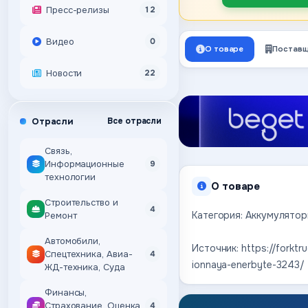
Пресс-релизы
12
Видео
0
О товаре
Поставщ
Новости
22
Отрасли
Все отрасли
Связь,
Информационные
9
технологии
О товаре
Строительство и
4
Категория: Аккумулятор
Ремонт
Автомобили,
Источник: https://forktr
Спецтехника, Авиа-
4
ionnaya-enerbyte-3243/
ЖД-техника, Суда
Финансы,
Страхование, Оценка,
4