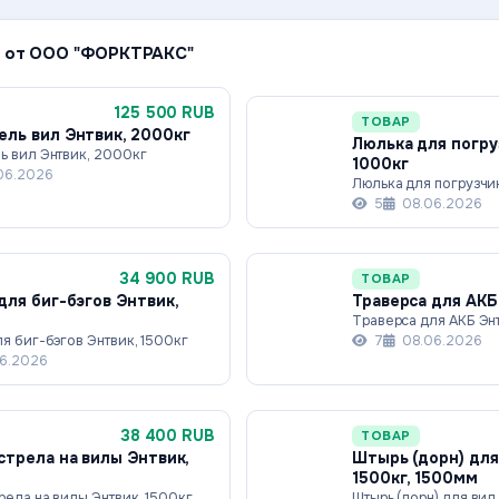
 от ООО "ФОРКТРАКС"
125 500 RUB
ТОВАР
ль вил Энтвик, 2000кг
Люлька для погру
ь вил Энтвик, 2000кг
1000кг
06.2026
Люлька для погрузчи
5
08.06.2026
34 900 RUB
ТОВАР
для биг-бэгов Энтвик,
Траверса для АКБ
Траверса для АКБ Энт
я биг-бэгов Энтвик, 1500кг
7
08.06.2026
6.2026
38 400 RUB
ТОВАР
стрела на вилы Энтвик,
Штырь (дорн) для
1500кг, 1500мм
рела на вилы Энтвик, 1500кг
Штырь (дорн) для вил 