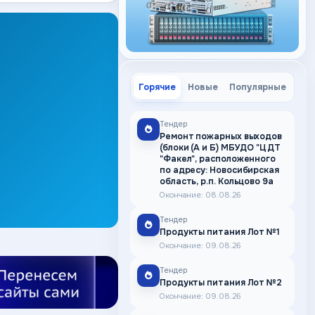
Горячие
Новые
Популярные
Тендер
Ремонт пожарных выходов
(блоки (А и Б) МБУДО "ЦДТ
"Факел", расположенного
по адресу: Новосибирская
область, р.п. Кольцово 9а
Окончание: 08.08.26
Тендер
Продукты питания Лот №1
Окончание: 09.08.26
Тендер
Продукты питания Лот №2
Окончание: 09.08.26