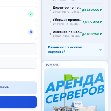
Директор по производству
до 680 000 ₽
5
Московская область
Уборщик производственных и служебных помещений
до 677 323 ₽
6
Ямало-Ненецкий автономный округ
Инженер по наладке и испытаниям Подземный участок ремонта и сервисного обслуживания самоходного дизельного оборудования Специализированное предприятие горной техники
до 659 250 ₽
7
Красноярский край
Вакансии с высокой
зарплатой
РЕКЛАМА
ванием