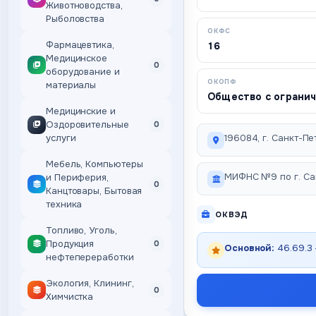
Животноводства,
Рыболовства
ОКФС
Фармацевтика,
16
Медицинское
0
оборудование и
ОКОПФ
материалы
Общество с ограни
Медицинские и
Оздоровительные
0
услуги
196084, г. Санкт-Пет
Мебель, Компьютеры
МИФНС №9 по г. Са
и Периферия,
0
Канцтовары, Бытовая
техника
ОКВЭД
Топливо, Уголь,
Продукция
0
Основной:
46.69.3
нефтепереработки
Экология, Клининг,
0
Химчистка