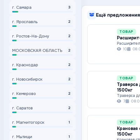
г. Самара
3
Ещё предложения
г. Ярославль
2
ТОВАР
г. Ростов-На-Дону
2
Расширите
Расширител
10
08.
МОСКОВСКАЯ ОБЛАСТЬ
2
г. Краснодар
2
ТОВАР
г. Новосибирск
2
Траверса 
1500кг
г. Кемерово
2
Траверса дл
7
08.0
г. Саратов
2
г. Магнитогорск
ТОВАР
1
Крановая 
1500кг
г. Мытищи
1
Крановая ст