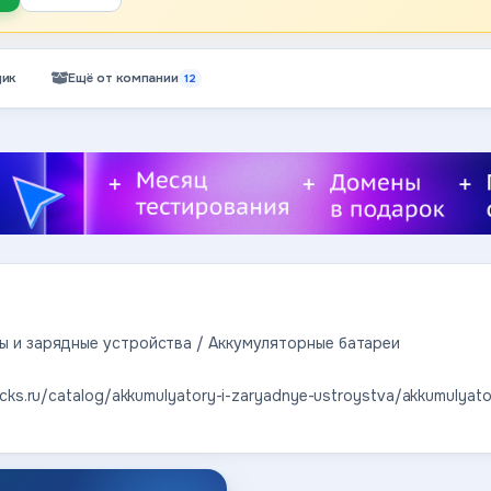
ик
Ещё от компании
12
ы и зарядные устройства / Аккумуляторные батареи
ucks.ru/catalog/akkumulyatory-i-zaryadnye-ustroystva/akkumulyator