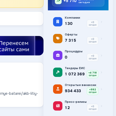
+5 710
сегодня
Компании
+0
130
СЕГОДНЯ
Оферты
+0
7 315
СЕГОДНЯ
Процедуры
+0
0
СЕГОДНЯ
Тендеры ЕИС
+4 718
1 072 369
СЕГОДНЯ
Открытые вакансии
+992
934 433
nye-batarei/akb-litiy-
СЕГОДНЯ
Пресс-релизы
+0
12
СЕГОДНЯ