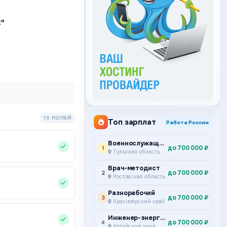
"
10 ПОЛЕЙ
Топ зарплат
Работа России
Военнослужащий по контракту
до 700 000 ₽
1
Тульская область
Врач-методист
до 700 000 ₽
2
Ростовская область
Разнорабочий
до 700 000 ₽
3
Красноярский край
Инженер-энергетик
до 700 000 ₽
4
Алтайский край