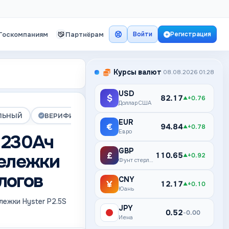
Госкомпаниям
Партнёрам
Войти
Регистрация
Курсы валют
08.08.2026 01:28
USD
$
82.17
+0.76
▲
Доллар США
ЛЬНЫЙ
ВЕРИФИЦИРОВАНА
ПРЕМИУМ
EUR
€
94.84
+0.78
▲
Евро
 230Ач
GBP
тележки
£
110.65
+0.92
▲
Фунт стерлингов
алогов
CNY
¥
12.17
+0.10
▲
Юань
лежки Hyster P2.5S
JPY
¥
0.52
0.00
–
Иена