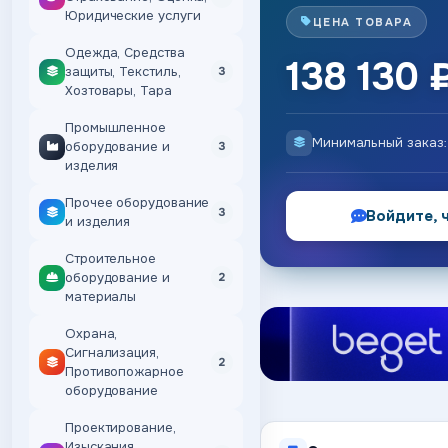
Юридические услуги
ЦЕНА ТОВАРА
Одежда, Средства
138 130 
защиты, Текстиль,
3
Хозтовары, Тара
Промышленное
Минимальный заказ
оборудование и
3
изделия
Прочее оборудование
3
Войдите, 
и изделия
Строительное
оборудование и
2
материалы
Охрана,
Сигнализация,
2
Противопожарное
оборудование
Проектирование,
Изыскания,