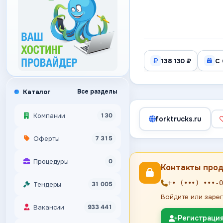
138 130 ₽
С 
Каталог
Все разделы
Компании
130
forktrucks.ru
Оферты
7 315
Процедуры
0
Контакты про
+• (•••) •••-0
Тендеры
31 005
Войдите или зарег
Вакансии
933 441
Регистраци