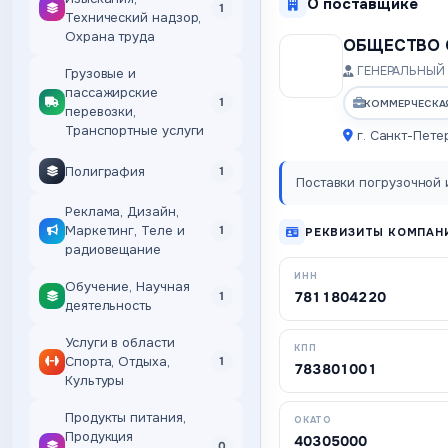
О поставщике
1
Технический надзор,
Охрана труда
ОБЩЕСТВО 
ГЕНЕРАЛЬНЫЙ 
Грузовые и
пассажирские
1
КОММЕРЧЕСКА
перевозки,
Транспортные услуги
г. Санкт-Пете
Полиграфия
1
Поставки погрузочной и
Реклама, Дизайн,
Маркетинг, Теле и
1
РЕКВИЗИТЫ КОМПАН
радиовещание
ИНН
Обучение, Научная
7811804220
1
деятельность
Услуги в области
КПП
Спорта, Отдыха,
1
783801001
Культуры
Продукты питания,
ОКАТО
Продукция
40305000
0