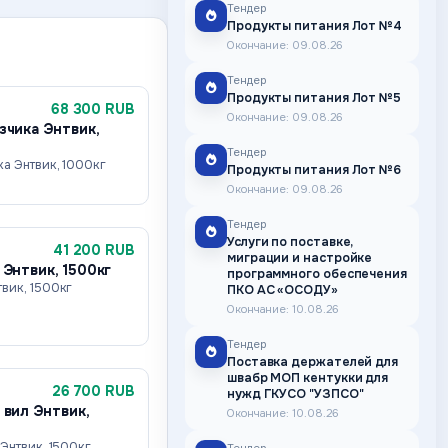
Тендер
Продукты питания Лот №4
Окончание: 09.08.26
Тендер
Продукты питания Лот №5
68 300 RUB
Окончание: 09.08.26
зчика Энтвик,
Тендер
ка Энтвик, 1000кг
Продукты питания Лот №6
Окончание: 09.08.26
Тендер
Услуги по поставке,
41 200 RUB
миграции и настройке
 Энтвик, 1500кг
программного обеспечения
вик, 1500кг
ПКО АС «ОСОДУ»
Окончание: 10.08.26
Тендер
Поставка держателей для
швабр МОП кентукки для
26 700 RUB
нужд ГКУСО "УЗПСО"
 вил Энтвик,
Окончание: 10.08.26
Энтвик, 1500кг,