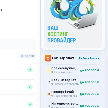
"
10 ПОЛЕЙ
Топ зарплат
Работа России
Военнослужащий по контракту
до 700 000 ₽
1
Тульская область
Врач-методист
до 700 000 ₽
2
Ростовская область
Разнорабочий
до 700 000 ₽
3
Красноярский край
Инженер-энергетик
до 700 000 ₽
4
Алтайский край