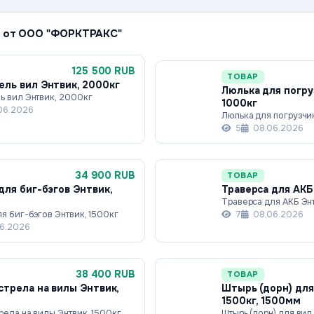
 от ООО "ФОРКТРАКС"
125 500 RUB
ТОВАР
ль вил Энтвик, 2000кг
Люлька для погру
ь вил Энтвик, 2000кг
1000кг
06.2026
Люлька для погрузчи
5
08.06.2026
34 900 RUB
ТОВАР
для биг-бэгов Энтвик,
Траверса для АКБ
Траверса для АКБ Энт
я биг-бэгов Энтвик, 1500кг
7
08.06.2026
6.2026
38 400 RUB
ТОВАР
стрела на вилы Энтвик,
Штырь (дорн) для
1500кг, 1500мм
рела на вилы Энтвик, 1500кг
Штырь (дорн) для вил 