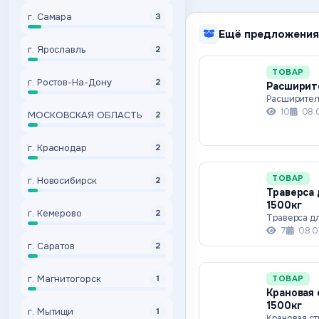
г. Самара
3
Ещё предложения
г. Ярославль
2
ТОВАР
г. Ростов-На-Дону
2
Расширите
Расширител
10
08.
МОСКОВСКАЯ ОБЛАСТЬ
2
г. Краснодар
2
ТОВАР
г. Новосибирск
2
Траверса 
1500кг
г. Кемерово
2
Траверса дл
7
08.0
г. Саратов
2
г. Магнитогорск
ТОВАР
1
Крановая 
1500кг
г. Мытищи
1
Крановая ст