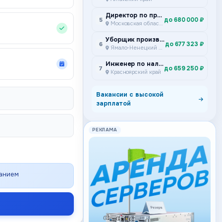
Директор по производству
до 680 000 ₽
5
Московская область
Уборщик производственных и служебных помещений
до 677 323 ₽
6
Ямало-Ненецкий автономный округ
Инженер по наладке и испытаниям Подземный участок ремонта и сервисного обслуживания самоходного дизельного оборудования Специализированное предприятие горной техники
до 659 250 ₽
7
Красноярский край
Вакансии с высокой
зарплатой
РЕКЛАМА
ванием