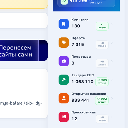
+13 296
сегодня
Компании
+1
130
СЕГОДНЯ
Оферты
+0
7 315
СЕГОДНЯ
Процедуры
+0
0
СЕГОДНЯ
Тендеры ЕИС
+5 303
1 068 110
СЕГОДНЯ
Открытые вакансии
+7 992
933 441
nye-batarei/akb-litiy-
СЕГОДНЯ
Пресс-релизы
+0
12
СЕГОДНЯ