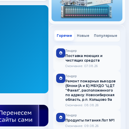
Горячие
Новые
Популярные
Тендер
Поставка моющих и
чистящих средств
Окончание: 07.08.26
Тендер
Ремонт пожарных выходов
(блоки (А и Б) МБУДО "ЦДТ
"Факел", расположенного
по адресу: Новосибирская
область, р.п. Кольцово 9а
Окончание: 08.08.26
Тендер
Продукты питания Лот №1
Окончание: 09.08.26