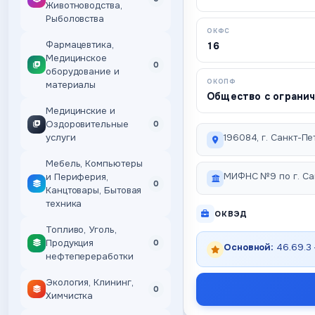
Животноводства,
Рыболовства
ОКФС
Фармацевтика,
16
Медицинское
0
оборудование и
ОКОПФ
материалы
Общество с ограни
Медицинские и
Оздоровительные
0
услуги
196084, г. Санкт-Пет
Мебель, Компьютеры
МИФНС №9 по г. Са
и Периферия,
0
Канцтовары, Бытовая
техника
ОКВЭД
Топливо, Уголь,
Продукция
0
Основной:
46.69.3
нефтепереработки
Экология, Клининг,
0
Химчистка