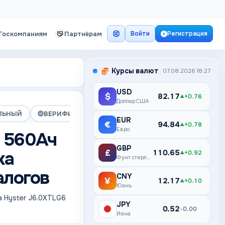
Госкомпаниям
Партнёрам
Войти
Регистрация
Курсы валют
07.08.2026 18:27
USD
$
82.17
+0.76
▲
Доллар США
ЛЬНЫЙ
ВЕРИФИЦИРОВАНА
ПРЕМИУМ
EUR
€
94.84
+0.78
▲
Евро
 560Ач
GBP
ка
£
110.65
+0.92
▲
Фунт стерлингов
алогов
CNY
¥
12.17
+0.10
▲
Юань
а Hyster J6.0XTLG6
JPY
¥
0.52
0.00
–
Иена