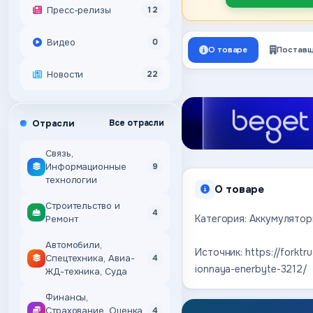
Пресс-релизы
12
Видео
0
О товаре
Поставщ
Новости
22
Отрасли
Все отрасли
Связь,
Информационные
9
технологии
О товаре
Строительство и
4
Категория: Аккумулятор
Ремонт
Автомобили,
Источник: https://forktr
Спецтехника, Авиа-
4
ionnaya-enerbyte-3212/
ЖД-техника, Суда
Финансы,
Страхование, Оценка,
4