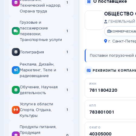
О поставщике
1
Технический надзор,
Охрана труда
ОБЩЕСТВО 
ГЕНЕРАЛЬНЫЙ 
Грузовые и
пассажирские
1
КОММЕРЧЕСКА
перевозки,
Транспортные услуги
г. Санкт-Пете
Полиграфия
1
Поставки погрузочной и
Реклама, Дизайн,
Маркетинг, Теле и
1
РЕКВИЗИТЫ КОМПАН
радиовещание
ИНН
Обучение, Научная
7811804220
1
деятельность
Услуги в области
КПП
Спорта, Отдыха,
1
783801001
Культуры
Продукты питания,
ОКАТО
Продукция
40305000
0