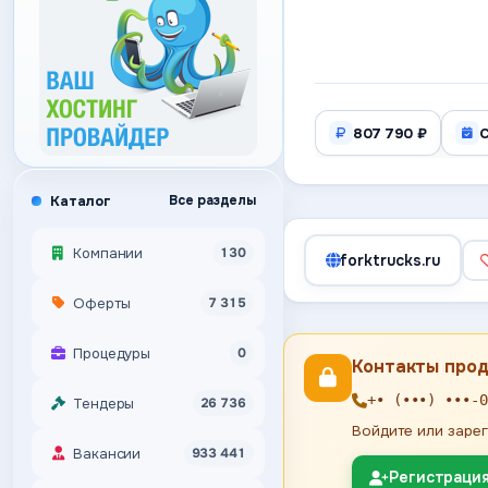
807 790 ₽
С
Каталог
Все разделы
Компании
130
forktrucks.ru
Оферты
7 315
Процедуры
0
Контакты про
+• (•••) •••-0
Тендеры
26 736
Войдите или зарег
Вакансии
933 441
Регистраци