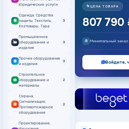
Юридические услуги
ЦЕНА ТОВАРА
Одежда, Средства
807 790 
защиты, Текстиль,
3
Хозтовары, Тара
Промышленное
Минимальный заказ
оборудование и
3
изделия
Прочее оборудование
3
Войдите, 
и изделия
Строительное
оборудование и
2
материалы
Охрана,
Сигнализация,
2
Противопожарное
оборудование
Проектирование,
Изыскания,