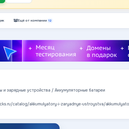
ик
Ещё от компании
12
ы и зарядные устройства / Аккумуляторные батареи
ucks.ru/catalog/akkumulyatory-i-zaryadnye-ustroystva/akkumulyator