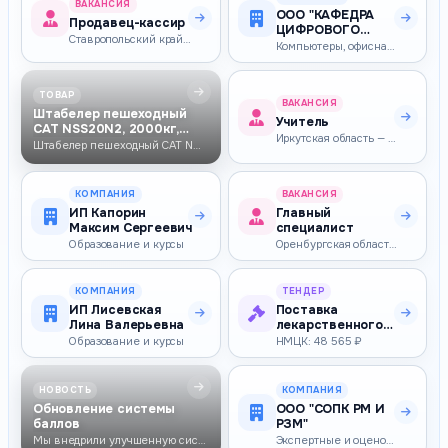
ВАКАНСИЯ
ООО "КАФЕДРА
Продавец-кассир
ЦИФРОВОГО
Ставропольский край — 38 910–52 529 ₽
ОВОЩЕВОДСТВА"
Компьютеры, офисная техника, ПО
ТОВАР
ВАКАНСИЯ
Штабелер пешеходный
Учитель
CAT NSS20N2, 2000кг,
Иркутская область — 37 714–60 000 ₽
7000мм, свобод…
Штабелер пешеходный CAT NSS20N2, 2000кг, 7000мм, свободный ход, свинцо…
КОМПАНИЯ
ВАКАНСИЯ
ИП Капорин
Главный
Максим Сергеевич
специалист
Образование и курсы
Оренбургская область — 31 157–31 157 ₽
КОМПАНИЯ
ТЕНДЕР
ИП Лисевская
Поставка
Лина Валерьевна
лекарственного
препарата для
Образование и курсы
НМЦК: 48 565 ₽
медицинского
прим…
НОВОСТЬ
КОМПАНИЯ
Обновление системы
ООО "СОПК РМ И
баллов
РЗМ"
Мы внедрили улучшенную систему баллов, которая делает участие в платфо…
Экспертные и оценочные услуги