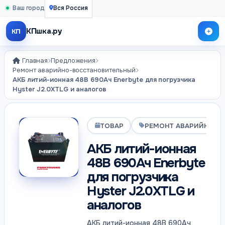
Ваш город
Вся Россия
КПшка.ру
КП
Главная
Предложения
Ремонт аварийно-восстановительный
АКБ литий-ионная 48В 690Ач Enerbyte для погрузчика
Hyster J2.0XTLG и аналогов
ТОВАР
РЕМОНТ АВАРИЙНО-В
АКБ литий-ионная
48В 690Ач Enerbyte
для погрузчика
Hyster J2.0XTLG и
аналогов
АКБ литий-ионная 48В 690Ач