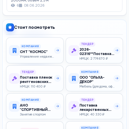
2000мм, объем 2,5 м³
6
08.06.2026
Стоит посмотреть
ТЕНДЕР
КОМПАНИЯ
2026-
СНТ "КОСМОС"
02316**Поставка
Управление недвижимостью
медицинского
НМЦК: 2 774 670 ₽
оборудования
(установ…
ТЕНДЕР
КОМПАНИЯ
Поставка пленок
ООО "ОЛЬХА-
рентгеновских
ДЕКОР"
медицинских
НМЦК: 110 400 ₽
Мебель (для дома, офиса, прочая)
КОМПАНИЯ
ТЕНДЕР
АНО
Поставка
"СПОРТИВНЫЙ
лекарственных
КЛУБ "МС-ГТ"
препаратов для
Занятия спортом
НМЦК: 40 330 ₽
медицинского
прим…
КОМПАНИЯ