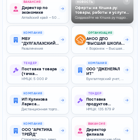
ВАКАНСИЯ
НОВОСТЬ
Директор по
Оферты на Кпшка.ру:
экономике
товары, работы и услуги
для бизнеса
Алтайский край — 50 000–50 000 ₽
Создавайте на Кпшка.ру подробные оферты на товары, работы и услуги. Ук…
КОМПАНИЯ
ОРГАНИЗАЦИЯ
МБУ
АНОО ДПО
"ДУЛГАЛАХСКИЙ
"ВЫСШАЯ ШКОЛА
ЦНТ" СП
ЗАКУПОК"
Развлечения
г. Воронеж — Высшая школа закупок - это центр дополнительного професси…
"ДУЛГАЛАХСКИЙ
НАСЛЕГ" МР "ВЕР…
ТЕНДЕР
КОМПАНИЯ
Поставка товара
ООО "ДЖЕНЕРАЛ
(тачка
ИТ"
строительная)
НМЦК: 5 000 ₽
Бухгалтерский учет, аудит
КОМПАНИЯ
ТЕНДЕР
ИП Куликова
Поставка
Лариса
продуктов
Николаевна
питания (фрукты)
Дистанционная торговля
НМЦК: 135 879 ₽
для нужд ГАУЗ
"Детс…
КОМПАНИЯ
ВАКАНСИЯ
ООО "АРКТИКА
Директор
ТРЕЙД"
филиала
Строительство, ремонт и реконструкция зданий и сооружений
Нижегородская область — 100 000–200 000 ₽