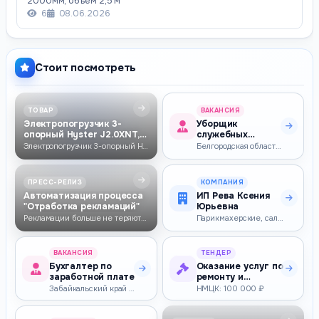
2000мм, объем 2,5 м³
6
08.06.2026
Стоит посмотреть
ТОВАР
ВАКАНСИЯ
Электропогрузчик 3-
Уборщик
опорный Hyster J2.0XNT,
служебных
2000кг, 4930…
помещений
Электропогрузчик 3-опорный Hyster J2.0XNT, 2000кг, 4930мм, свободный х…
Белгородская область — 27 093–27 093 ₽
ПРЕСС-РЕЛИЗ
КОМПАНИЯ
Автоматизация процесса
ИП Рева Ксения
"Отработка рекламаций"
Юрьевна
Рекламации больше не теряются — они работают на вас.
Парикмахерские, салоны красоты
ВАКАНСИЯ
ТЕНДЕР
Бухгалтер по
Оказание услуг по
заработной плате
ремонту и
техническому
Забайкальский край — 35 000–50 000 ₽
НМЦК: 100 000 ₽
обслуживанию о…