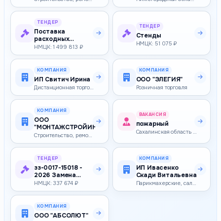
ТЕНДЕР
ТЕНДЕР
Поставка
Стенды
расходных
НМЦК: 51 075 ₽
материалов для
НМЦК: 1 499 813 ₽
лабораторной
диагност…
КОМПАНИЯ
КОМПАНИЯ
ИП Свитич Ирина
ООО "ЭЛЕГИЯ"
Дистанционная торговля
Розничная торговля
КОМПАНИЯ
ВАКАНСИЯ
ООО
пожарный
"МОНТАЖСТРОЙИНЖИНИРИНГ"
Сахалинская область — 86 000–86 000 ₽
Строительство, ремонт и реконструкция зданий и сооружений
ТЕНДЕР
КОМПАНИЯ
зз-0017-15018 -
ИП Ивасенко
2026 Замена
Скади Витальевна
дверных блоков
НМЦК: 337 674 ₽
Парикмахерские, салоны красоты
центрального…
КОМПАНИЯ
ООО "АБСОЛЮТ"