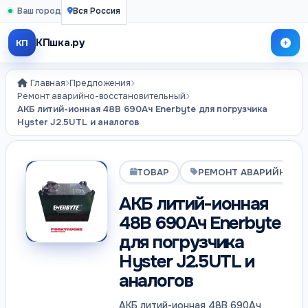
Ваш город
Вся Россия
КПшка.ру
КП
Главная
Предложения
Ремонт аварийно-восстановительный
АКБ литий-ионная 48В 690Ач Enerbyte для погрузчика
Hyster J2.5UTL и аналогов
ТОВАР
РЕМОНТ АВАРИЙНО-В
АКБ литий-ионная
48В 690Ач Enerbyte
для погрузчика
Hyster J2.5UTL и
аналогов
АКБ литий-ионная 48В 690Ач