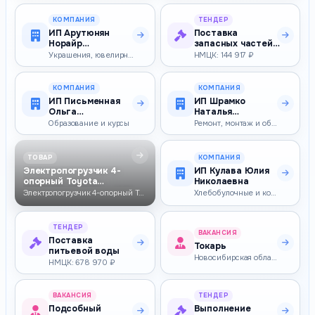
(оздоров…
КОМПАНИЯ
ТЕНДЕР
ИП Арутюнян
Поставка
Норайр
запасных частей
Маратович
для
Украшения, ювелирная продукция, наградная продукция
НМЦК: 144 917 ₽
вычислительной
техники (па…
КОМПАНИЯ
КОМПАНИЯ
ИП Письменная
ИП Шрамко
Ольга
Наталья
Владимировна
Владимировна
Образование и курсы
Ремонт, монтаж и обслуживание машин и технологического оборудования
ТОВАР
КОМПАНИЯ
Электропогрузчик 4-
ИП Кулава Юлия
опорный Toyota
Николаевна
9FBMK20T, 2000кг, 439…
Электропогрузчик 4-опорный Toyota 9FBMK20T, 2000кг, 4390мм, свободный …
Хлебобулочные и кондитерские изделия, десерты, сахар
ТЕНДЕР
ВАКАНСИЯ
Поставка
Токарь
питьевой воды
Новосибирская область — 70 000–70 500 ₽
НМЦК: 678 970 ₽
ВАКАНСИЯ
ТЕНДЕР
Подсобный
Выполнение