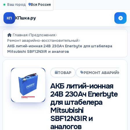
Ваш город
Вся Россия
КПшка.ру
КП
Главная
Предложения
Ремонт аварийно-восстановительный
АКБ литий-ионная 24В 230Ач Enerbyte для штабелера
Mitsubishi SBF12N3IR и аналогов
ТОВАР
РЕМОНТ АВАРИЙНО-В
АКБ литий-ионная
24В 230Ач Enerbyte
для штабелера
Mitsubishi
SBF12N3IR и
аналогов