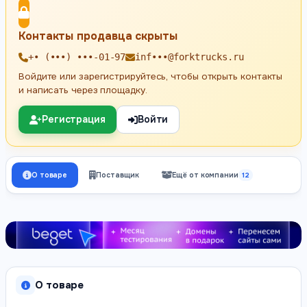
Контакты продавца скрыты
+• (•••) •••-01-97
inf•••@forktrucks.ru
Войдите или зарегистрируйтесь, чтобы открыть контакты
и написать через площадку.
Регистрация
Войти
О товаре
Поставщик
Ещё от компании
12
О товаре