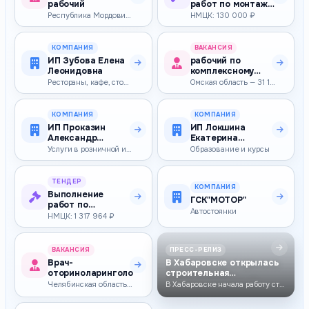
рабочий
работ по монтажу
дополнительного
Республика Мордовия — 27 093–27 093 ₽
НМЦК: 130 000 ₽
освещения у…
КОМПАНИЯ
ВАКАНСИЯ
ИП Зубова Елена
рабочий по
Леонидовна
комплексному
обслуживанию и
Рестораны, кафе, столовые
Омская область — 31 157–31 157 ₽
ремонту здания
КОМПАНИЯ
КОМПАНИЯ
ИП Проказин
ИП Локшина
Александр
Екатерина
Леонидович
Сергеевна
Услуги в розничной и оптовой торговле
Образование и курсы
ТЕНДЕР
КОМПАНИЯ
Выполнение
ГСК"МОТОР"
работ по
Автостоянки
текущему ремонту
НМЦК: 1 317 964 ₽
пищеблока
ВАКАНСИЯ
ПРЕСС-РЕЛИЗ
Врач-
В Хабаровске открылась
оториноларинголог
строительная
лаборатория для объ…
Челябинская область — 70 000–90 000 ₽
В Хабаровске начала работу строительная лаборатория, оказывающая услуг…