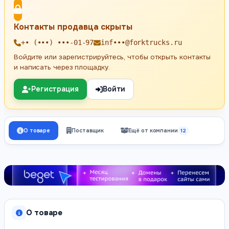
Контакты продавца скрыты
+• (•••) •••-01-97
inf•••@forktrucks.ru
Войдите или зарегистрируйтесь, чтобы открыть контакты
и написать через площадку.
Регистрация
Войти
О товаре
Поставщик
Ещё от компании
12
О товаре