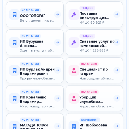
ТЕНДЕР
КОМПАНИЯ
Поставка
ООО "ОПОРА"
фильтрующих
Бетон, цемент, известь, гипс
универсальных
НМЦК: 50 827 ₽
самоспасателей
КОМПАНИЯ
ТЕНДЕР
ИП Бузукина
Оказание услуг по
Анжела
комплексной
Васильевна
уборке
Охранные услуги, обеспечение безопасности
НМЦК: 1 328 553 ₽
прилегающей
террит…
КОМПАНИЯ
ВАКАНСИЯ
ИП Бурлак Андрей
Специалист по
Владимирович
кадрам
Программное обеспечение
Новгородская область — 27 093–27 093 ₽
КОМПАНИЯ
ВАКАНСИЯ
ИП Коваленко
Уборщик
Владимир
служебных
Александрович
помещений
Животноводство и охотничьи хозяйства
Кировская область — 31 157–31 157 ₽
КОМПАНИЯ
КОМПАНИЯ
МАГАДАНСКАЯ
ИП Шобосоева