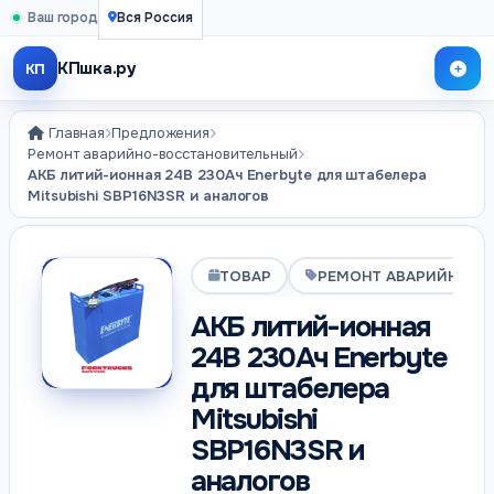
Ваш город
Вся Россия
КПшка.ру
КП
Главная
Предложения
Ремонт аварийно-восстановительный
АКБ литий-ионная 24В 230Ач Enerbyte для штабелера
Mitsubishi SBP16N3SR и аналогов
ТОВАР
РЕМОНТ АВАРИЙНО-В
АКБ литий-ионная
24В 230Ач Enerbyte
для штабелера
Mitsubishi
SBP16N3SR и
аналогов