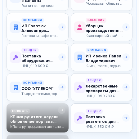
Ивановна
Московская область — 46 600–56 400 ₽
Розничная торговля
КОМПАНИЯ
ВАКАНСИЯ
ИП Голотюк
Уборщик
Александра
производственных
Владимировна
помещений
Рестораны, кафе, столовые
Красноярский край — 83 800–83 800 ₽
ТЕНДЕР
КОМПАНИЯ
Поставка
ИП Иванов Павел
оборудования
Владимирович
ИТО СиВ (прочая
НМЦК: 10 600 ₽
Книги, газеты, журналы и прочая продукция издательств
закупка товаров,
…
ТЕНДЕР
КОМПАНИЯ
Лекарственные
ООО "УГЛЕКОМ"
препараты для
Твердое топливо, торф, кокс, уголь
медицинского
НМЦК: 999 730 ₽
применения
НОВОСТЬ
ТЕНДЕР
КПшка.ру: итоги недели —
Поставка
обновление портала,
реагентов для
новые функ…
анализатора
КПшка.ру продолжает активно развиваться: за неделю обновлены дизайн, м…
НМЦК: 352 016 ₽
Getein.