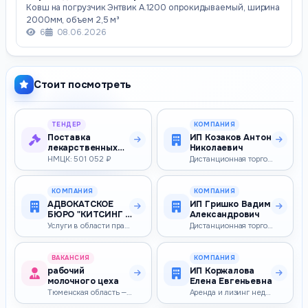
Ковш на погрузчик Энтвик А.1200 опрокидываемый, ширина
2000мм, объем 2,5 м³
6
08.06.2026
Стоит посмотреть
ТЕНДЕР
КОМПАНИЯ
Поставка
ИП Козаков Антон
лекарственных
Николаевич
препаратов
НМЦК: 501 052 ₽
Дистанционная торговля
КОМПАНИЯ
КОМПАНИЯ
АДВОКАТСКОЕ
ИП Гришко Вадим
БЮРО "КИТСИНГ И
Александрович
ПАРТНЕРЫ"
Услуги в области права
Дистанционная торговля
ГОРОДА МОСКВЫ
ВАКАНСИЯ
КОМПАНИЯ
рабочий
ИП Коржалова
молочного цеха
Елена Евгеньевна
Тюменская область — 51 000–51 000 ₽
Аренда и лизинг недвижимости, обмен, приватизация