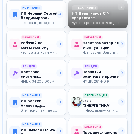
КОМПАНИЯ
ПРЕСС-РЕЛИЗ
ИП Черный Сергей
ИП Девятников С.М.
Владимирович
предлагает
бухгалтерское
Рестораны, кафе, столовые
Бухгалтерское сопровождение для ИП, ООО, ЖСК, ТСН и СНТ в Можайске и М…
сопровожден…
ВАКАНСИЯ
ВАКАНСИЯ
Рабочий по
Электромонтер по
комплексному
эксплуатации
обслуживанию и
распределительных
Республика Крым — 40 000–45 000 ₽
Ивановская область — 39 451–55 200 ₽
ремонту зданий
сетей
ТЕНДЕР
ТЕНДЕР
Поставка
Перчатки
системы
резиновые прочие
ультразвуковой
НМЦК: 34 200 000 ₽
НМЦК: 261 440 ₽
визуализации
универсаль…
КОМПАНИЯ
ОРГАНИЗАЦИЯ
ИП Волков
ООО
Александр
"ЭНЕРГЕТИКА"
Витальевич
Электромонтажные работы
г. Ярославль — Капитальный ремонт дизель-генераторов и электрогенерато…
КОМПАНИЯ
ВАКАНСИЯ
ИП Сычева Ольга
Продавец-кассир