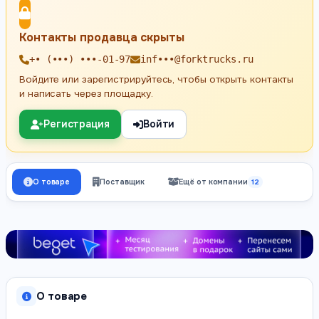
Контакты продавца скрыты
+• (•••) •••-01-97
inf•••@forktrucks.ru
Войдите или зарегистрируйтесь, чтобы открыть контакты
и написать через площадку.
Регистрация
Войти
О товаре
Поставщик
Ещё от компании
12
О товаре